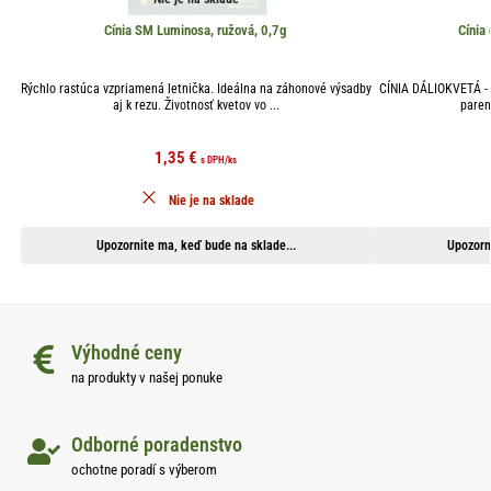
Cínia SM Luminosa, ružová, 0,7g
Cínia
Rýchlo rastúca vzpriamená letnička. Ideálna na záhonové výsadby
CÍNIA DÁLIOKVETÁ - b
aj k rezu. Životnosť kvetov vo ...
paren
1,35
€
s DPH
/ks
Nie je na sklade
Upozornite ma, keď bude na sklade...
Upozorn
Výhodné ceny
na produkty v našej ponuke
Odborné poradenstvo
ochotne poradí s výberom