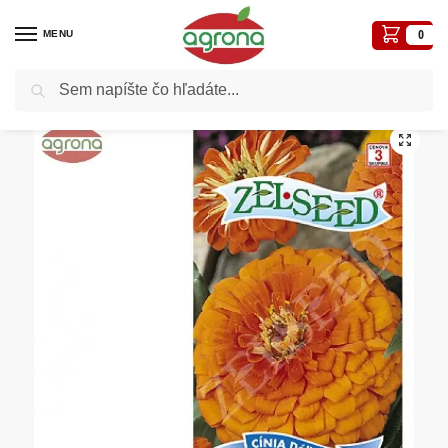
MENU
0
Vyhľadávanie
Domov
Semená - osivá
Osivá kvetiny
Cínia dáliokvetá ZS oranžová 0,80 g
/
/
/