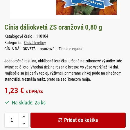
Cínia dáliokvetá ZS oranžová 0,80 g
Katalógové číslo:
110104
Kategória:
Osivá kvetiny
CÍNIA DÁLIOKVETÁ – oranžová – Zinnia elegans
Jednoročná rastlina, obľúbená letnička, určená na záhonové výsadby, kde
kvitne celé leto. Vhodná tiež na rezanie kvetov, vo váze vydrží až 14 dní.
Najlepšie sa jej darí v teplej, výživnej, primerane vlhkej pôde na slnečnom
stanovišti. Neznáša mráz, preto sa sadí koncom mája.
1,23
€
s DPH
/ks
Na sklade: 25 ks
Pridať do košíka