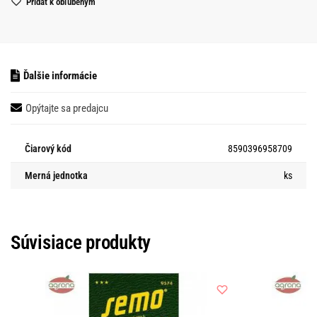
Pridať k obľubeným
Ďalšie informácie
Opýtajte sa predajcu
Čiarový kód
8590396958709
Merná jednotka
ks
Súvisiace produkty