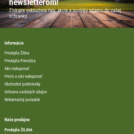
newsletterom!
Získajte exkluzívne tipy, akcie a novinky priamo do vašej
schránky.
Informácie
Predajňa Žilina
Predajňa Prievidza
Ako nakupovať
Prečo u nás nakupovať
Obchodné podmienky
Ochrana osobných údajov
Reklamačný poriadok
Naše predajne
Predajňa ŽILINA