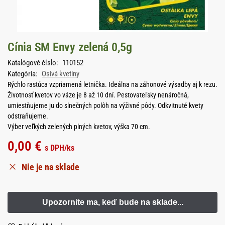
Cínia SM Envy zelená 0,5g
Katalógové číslo:
110152
Kategória:
Osivá kvetiny
Rýchlo rastúca vzpriamená letnička. Ideálna na záhonové výsadby aj k rezu.
Životnosť kvetov vo váze je 8 až 10 dní. Pestovateľsky nenáročná,
umiestňujeme ju do slnečných polôh na výživné pôdy. Odkvitnuté kvety
odstraňujeme.
Výber veľkých zelených plných kvetov, výška 70 cm.
0,00
€
s DPH
/ks
Nie je na sklade