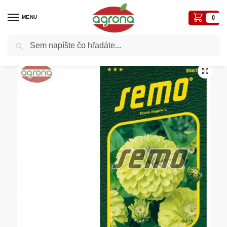
MENU
0
Vyhľadávanie
Domov
Semená - osivá
Osivá kvetiny
Cínia SM Envy zelená 0,5g
/
/
/