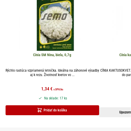
Cínia SM Nina, biela, 0,7g
Cínia k
Rýchlo rastúca vzpriamená letnička. Ideálna na záhonové výsadby
CÍNIA KAKTUSOKVETÁ 
aj k rezu. Životnosť kvetov vo ...
do par
1,34
€
s DPH
/ks
Na sklade: 17 ks
Pridať do košíka
Upozorn