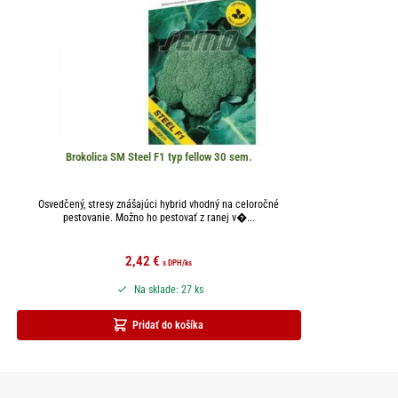
Brokolica SM Steel F1 typ fellow 30 sem.
Osvedčený, stresy znášajúci hybrid vhodný na celoročné
pestovanie. Možno ho pestovať z ranej v�...
2,42
€
s DPH
/ks
Na sklade: 27 ks
Pridať do košíka