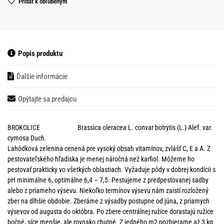
Pridať k obľubeným
Popis produktu
Ďalšie informácie
Opýtajte sa predajcu
BROKOLICE Brassica oleracea L. convar botrytis (L.) Alef. var.
cymosa Duch.
Lahôdková zelenina cenená pre vysoký obsah vitamínov, zvlášť C, E a A. Z
pestovateľského hľadiska je menej náročná než karfiol. Môžeme ho
pestovať prakticky vo všetkých oblastiach. Vyžaduje pôdy v dobrej kondícii s
pH minimálne 6, optimálne 6,4 – 7,5. Pestujeme z predpestovanej sadby
alebo z priameho výsevu. Niekoľko termínov výsevu nám zaistí rozložený
zber na dlhšie obdobie. Zberáme z výsadby postupne od júna, z priamych
výsevov od augusta do októbra. Po zbere centrálnej ružice dorastajú ružice
bočné, síce menšie, ale rovnako chutné. Z jedného m2 pozbierame až 3 kg