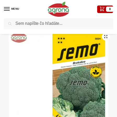
MENU
0
Vyhľadávanie
Domov
Semená - osivá
Osivá zelenín
Brokolica SM Lucky F1 40 sem.
/
/
/