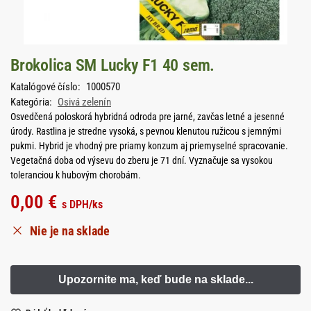
Brokolica SM Lucky F1 40 sem.
Katalógové číslo:
1000570
Kategória:
Osivá zelenín
Osvedčená poloskorá hybridná odroda pre jarné, zavčas letné a jesenné
úrody. Rastlina je stredne vysoká, s pevnou klenutou ružicou s jemnými
pukmi. Hybrid je vhodný pre priamy konzum aj priemyselné spracovanie.
Vegetačná doba od výsevu do zberu je 71 dní. Vyznačuje sa vysokou
toleranciou k hubovým chorobám.
0,00
€
s DPH
/ks
Nie je na sklade