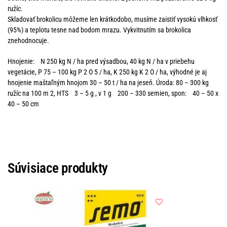
ružíc.
Skladovať brokolicu môžeme len krátkodobo, musíme zaistiť vysokú vlhkosť
(95%) a teplotu tesne nad bodom mrazu. Vykvitnutím sa brokolica
znehodnocuje.
Hnojenie: N 250 kg N / ha pred výsadbou, 40 kg N / ha v priebehu
vegetácie, P 75 – 100 kg P 2 O 5 / ha, K 250 kg K 2 O / ha, výhodné je aj
hnojenie maštaľným hnojom 30 – 50 t / ha na jeseň. Úroda: 80 – 300 kg
ružíc na 100 m 2, HTS 3 – 5 g , v 1 g 200 – 330 semien, spon: 40 – 50 x
40 – 50 cm
Súvisiace produkty