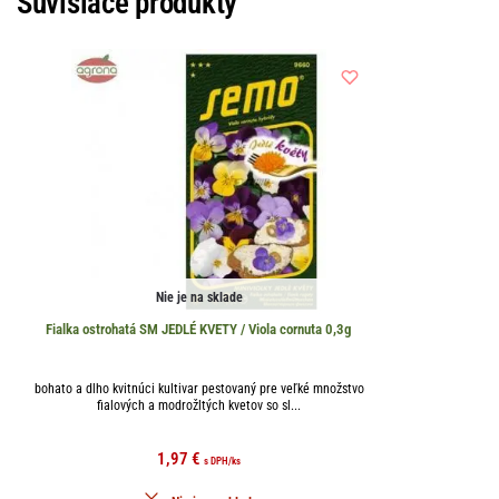
Súvisiace produkty
Nie je na sklade
Fialka ostrohatá SM JEDLÉ KVETY / Viola cornuta 0,3g
bohato a dlho kvitnúci kultivar pestovaný pre veľké množstvo
fialových a modrožltých kvetov so sl...
1,97
€
s DPH
/ks