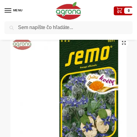
MENU
0
Vyhľadávanie
Domov
Semená - osivá
Osivá liečivé, aromatické
Borák lekársky SM JEDLÉ KVETY letnička 1,8g
/
/
/