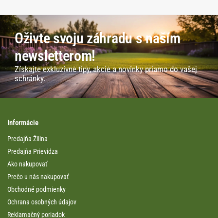
Oživte svoju záhradu s naším
newsletterom!
Získajte exkluzívne tipy, akcie a novinky priamo do vašej
schránky.
Informácie
Predajňa Žilina
Predajňa Prievidza
Ako nakupovať
Prečo u nás nakupovať
Obchodné podmienky
Ochrana osobných údajov
Reklamačný poriadok