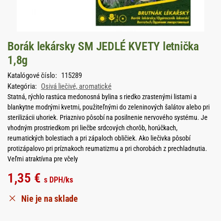
Borák lekársky SM JEDLÉ KVETY letnička
1,8g
Katalógové číslo:
115289
Kategória:
Osivá liečivé, aromatické
Statná, rýchlo rastúca medonosná bylina s riedko zrastenými listami a
blankytne modrými kvetmi, použiteľnými do zeleninových šalátov alebo pri
sterilizácii uhoriek. Priaznivo pôsobí na posilnenie nervového systému. Je
vhodným prostriedkom pri liečbe srdcových chorôb, horúčkach,
reumatických bolestiach a pri zápaloch obličiek. Ako liečivka pôsobí
protizápalovo pri príznakoch reumatizmu a pri chorobách z prechladnutia.
Veľmi atraktívna pre včely
1,35
€
s DPH
/ks
Nie je na sklade