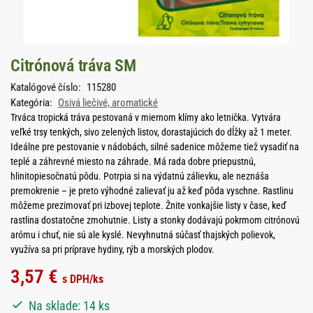
Citrónová tráva SM
Katalógové číslo:
115280
Kategória:
Osivá liečivé, aromatické
Trváca tropická tráva pestovaná v miernom klímy ako letnička. Vytvára
veľké trsy tenkých, sivo zelených listov, dorastajúcich do dĺžky až 1 meter.
Ideálne pre pestovanie v nádobách, silné sadenice môžeme tiež vysadiť na
teplé a záhrevné miesto na záhrade. Má rada dobre priepustnú,
hlinitopiesočnatú pôdu. Potrpia si na výdatnú zálievku, ale neznáša
premokrenie – je preto výhodné zalievať ju až keď pôda vyschne. Rastlinu
môžeme prezimovať pri izbovej teplote. Žnite vonkajšie listy v čase, keď
rastlina dostatočne zmohutnie. Listy a stonky dodávajú pokrmom citrónovú
arómu i chuť, nie sú ale kyslé. Nevyhnutná súčasť thajských polievok,
využíva sa pri príprave hydiny, rýb a morských plodov.
3,57
€
s DPH
/ks
Na sklade: 14 ks