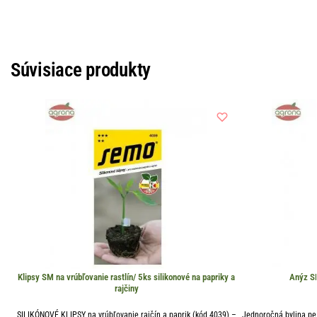
Súvisiace produkty
Klipsy SM na vrúbľovanie rastlín/ 5ks silikonové na papriky a
Anýz S
rajčiny
SILIKÓNOVÉ KLIPSY na vrúbľovanie rajčín a paprik (kód 4039) –
Jednoročná bylina pe