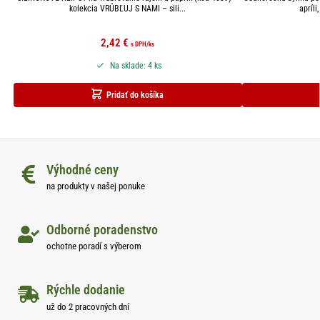
kolekcia VRÚBĽUJ S NAMI – sili...
apríli
2,42
€
s DPH
/ks
Na sklade: 4 ks
Pridať do košíka
Výhodné ceny
na produkty v našej ponuke
Odborné poradenstvo
ochotne poradí s výberom
Rýchle dodanie
už do 2 pracovných dní