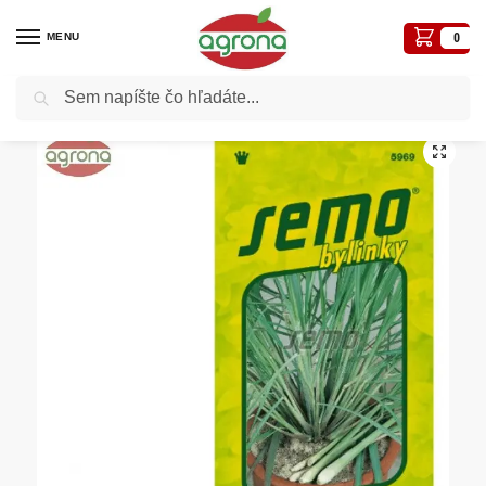
MENU
0
Vyhľadávanie
Domov
Semená - osivá
Osivá liečivé, aromatické
Citrónová tráva SM
/
/
/