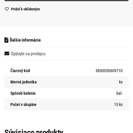
Pridať k obľubeným
Ďalšie informácie
Opýtajte sa predajcu
Čiarový kód
3830050609710
Merná jednotka
ks
Spôsob balenia
bal.
Počet v skupine
15 ks
Súvisiace produkty