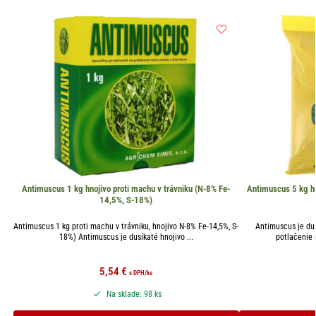
Antimuscus 1 kg hnojivo proti machu v trávniku (N-8% Fe-
Antimuscus 5 kg hn
14,5%, S-18%)
Antimuscus 1 kg proti machu v trávniku, hnojivo N-8% Fe-14,5%, S-
Antimuscus je dus
18%) Antimuscus je dusíkaté hnojivo ...
potlačenie 
5,54
€
s DPH
/ks
Na sklade: 98 ks