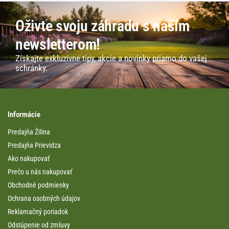
Oživte svoju záhradu s naším
newsletterom!
Získajte exkluzívne tipy, akcie a novinky priamo do vašej
schránky.
Informácie
Predajňa Žilina
Predajňa Prievidza
Ako nakupovať
Prečo u nás nakupovať
Obchodné podmienky
Ochrana osobných údajov
Reklamačný poriadok
Odstúpenie od zmluvy