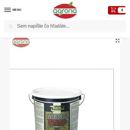
MENU
0
Vyhľadávanie
Domov
Postreky-prípravky proti chorobám a škodcom
Proti machu
Agro Mach stop 3kg vedro CS
/
/
/