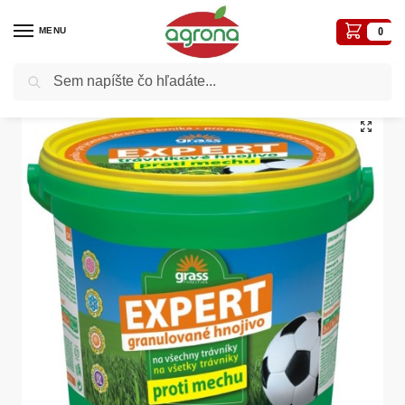
MENU
0
Vyhľadávanie
Domov
Hnojivá
Hnojivá trávnikové
EXPERT proti machu 5kg vedro
/
/
/