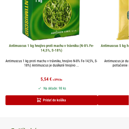
Antimuscus 1 kg hnojivo proti machu v trávniku (N-8% Fe-
Antimuscus 5 kg hn
14,5%, S-18%)
Antimuscus 1 kg proti machu v trávniku, hnojivo N-8% Fe-14,5%, S-
Antimuscus je dus
18%) Antimuscus je dusíkaté hnojivo ...
potlačenie 
5,54
€
s DPH
/ks
Na sklade: 98 ks
Pridať do košíka