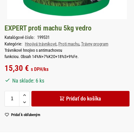
EXPERT proti machu 5kg vedro
Katalógové číslo:
199531
Kategórie:
Hnojivá trávnikové
,
Proti machu
,
Trávny program
Trávnikové hnojivo s antimachovou
funkciou. Obsah 14%N+7%K2O+18%S+9%Fe.
15,30
€
s DPH
/ks
Na sklade: 6 ks
Pridať do košíka
Pridať k obľubeným