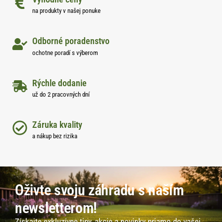
na produkty v našej ponuke
Odborné poradenstvo
ochotne poradí s výberom
Rýchle dodanie
už do 2 pracovných dní
Záruka kvality
a nákup bez rizika
Oživte svoju záhradu s naším
newsletterom!
Získajte exkluzívne tipy, akcie a novinky priamo do vašej