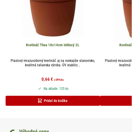
Kvetináč Thea 18x14cm tehlový 2L
Kvetiná
Plastový mrazuvzdorný kvetináč aj na vonkajšie stanovisko,
Plastový mrazuvzdo
kvalitná talianska výroba. ÚV stabiliz...
kvalitná 
0,66
€
s DPH
/ks
Na sklade: 135 ks
Pridať do košíka
Výhodné ceny