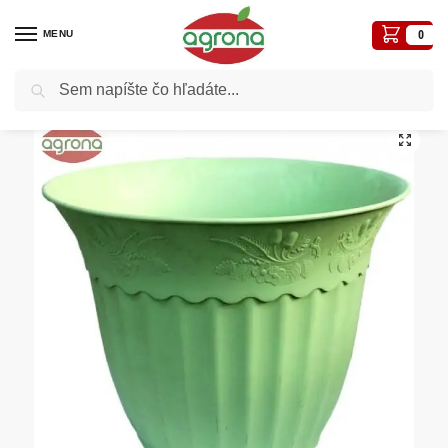
MENU
0
Vyhľadávanie
Domov
Kvetináče, plôtiky, sadbovače, vázy, truhlíky...
Ozdobné
Adel SFR 55cm zelený kvetináč (na kolieska)
/
/
/