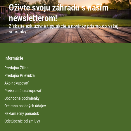
Oživte svoju záhradu s naším
newsletterom!
Získajte exkluzívne tipy, akcie a novinky priamo do vašej
schránky.
Informácie
Predajňa Žilina
Predajňa Prievidza
Ako nakupovať
Prečo u nás nakupovať
Obchodné podmienky
Ochrana osobných údajov
Reklamačný poriadok
Odstúpenie od zmluvy