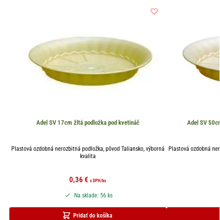
Adel SV 17cm žltá podložka pod kvetináč
Adel SV 50cm
Plastová ozdobná nerozbitná podložka, pôvod Taliansko, výborná
Plastová ozdobná ner
kvalita
0,36
€
s DPH
/ks
Na sklade: 56 ks
Pridať do košíka