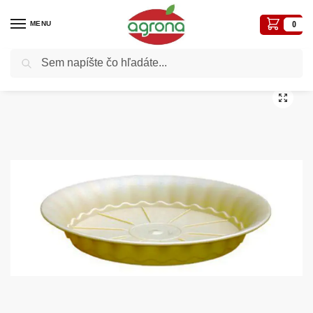
MENU
0
Vyhľadávanie
Domov
Kvetináče, plôtiky, sadbovače, vázy, truhlíky...
Ozdobné
Adel SV 8cm piesková podložka pod kvetináč
/
/
/