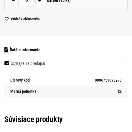
−
+
kartón (96 ks)
Pridať k obľubeným
Ďalšie informácie
Opýtajte sa predajcu
Čiarový kód
8006751093270
Merná jednotka
ks
Súvisiace produkty