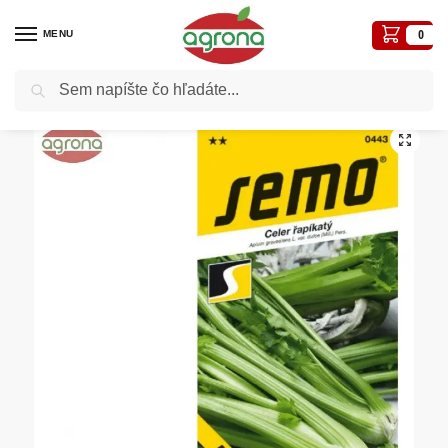
MENU
0
Vyhľadávanie
Domov
Semená - osivá
Osivá zelenín
Zeler stopkový SM Merlin 0,4g
/
/
/