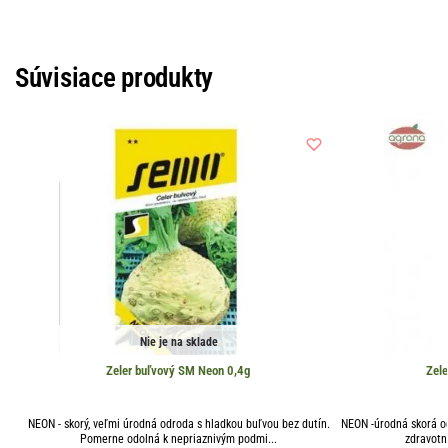
Súvisiace produkty
Nie je na sklade
Zeler buľvový SM Neon 0,4g
Zel
NEON - skorý, veľmi úrodná odroda s hladkou buľvou bez dutín.
NEON -úrodná skorá o
Pomerne odolná k nepriaznivým podmi...
zdravotn