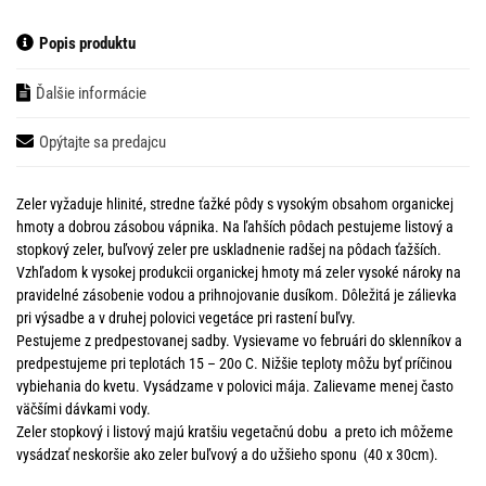
Popis produktu
Ďalšie informácie
Opýtajte sa predajcu
Zeler vyžaduje hlinité, stredne ťažké pôdy s vysokým obsahom organickej
hmoty a dobrou zásobou vápnika. Na ľahších pôdach pestujeme listový a
stopkový zeler, buľvový zeler pre uskladnenie radšej na pôdach ťažších.
Vzhľadom k vysokej produkcii organickej hmoty má zeler vysoké nároky na
pravidelné zásobenie vodou a prihnojovanie dusíkom. Dôležitá je zálievka
pri výsadbe a v druhej polovici vegetáce pri rastení buľvy.
Pestujeme z predpestovanej sadby. Vysievame vo februári do sklenníkov a
predpestujeme pri teplotách 15 – 20o C. Nižšie teploty môžu byť príčinou
vybiehania do kvetu. Vysádzame v polovici mája. Zalievame menej často
väčšími dávkami vody.
Zeler stopkový i listový majú kratšiu vegetačnú dobu a preto ich môžeme
vysádzať neskoršie ako zeler buľvový a do užšieho sponu (40 x 30cm).