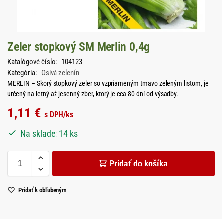
Zeler stopkový SM Merlin 0,4g
Katalógové číslo:
104123
Kategória:
Osivá zelenín
MERLIN – Skorý stopkový zeler so vzpriameným tmavo zeleným listom, je
určený na letný až jesenný zber, ktorý je cca 80 dní od výsadby.
1,11
€
s DPH
/ks
Na sklade: 14 ks
Pridať do košíka
Pridať k obľubeným