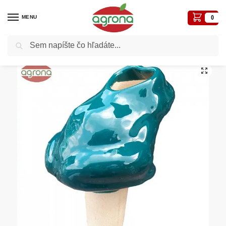
MENU
0
Vyhľadávanie
Domov
Kvetináče, plôtiky, sadbovače, vázy, truhlíky...
Keramika
Žaba 814/1 Kermex dekorácia
/
/
/