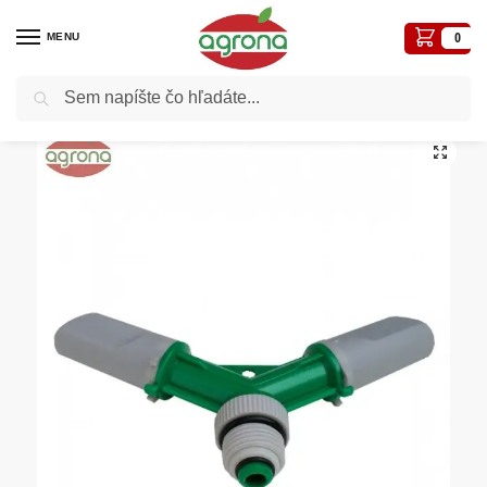
MENU
0
Vyhľadávanie
Domov
Zavlažovací program
X430 Postrekovač 2-ramen.kruhový
/
/