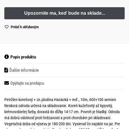
Pridať k obľubeným
Popis produktu
Ďalšie informácie
Opýtajte sa predajcu
Petržlen koreňový + zn.plodina Hanácká + reď., 10m, 600+100 semien
Neskorá odroda určená na skladovanie. Koreň kužeľovitý až kyjovitý,
krémovobielej farby, dorastá do dĺžky 14-17 cm. Povrch je hladký. Odroda
má dobrú odolnosť proti hrdzavosti a proti chorobám pri skladovaní.
Vegetačná doba od výsevu je 180-200 dní. Vysievať čo najskôr na jar. Pre