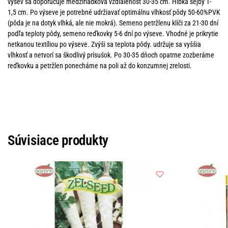
výsev sa doporučuje medziriadková vzdialenosť 30-35 cm. Hĺbka sejby 1-
1,5 cm. Po výseve je potrebné udržiavať optimálnu vlhkosť pôdy 50-60%PVK
(pôda je na dotyk vlhká, ale nie mokrá). Semeno petržlenu klíči za 21-30 dní
podľa teploty pôdy, semeno reďkovky 5-6 dní po výseve. Vhodné je prikrytie
netkanou textíliou po výseve. Zvýši sa teplota pôdy. udržuje sa vyššia
vlhkosť a netvorí sa škodlivý prísušok. Po 30-35 dňoch opatrne zozberáme
reďkovku a petržlen ponecháme na poli až do konzumnej zrelosti.
Súvisiace produkty