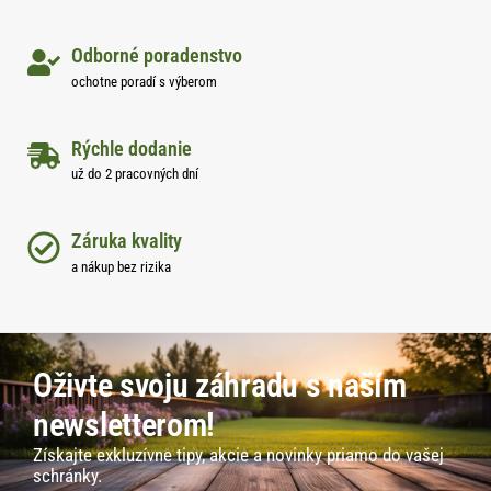
Odborné poradenstvo
ochotne poradí s výberom
Rýchle dodanie
už do 2 pracovných dní
Záruka kvality
a nákup bez rizika
Oživte svoju záhradu s naším
newsletterom!
Získajte exkluzívne tipy, akcie a novinky priamo do vašej
schránky.