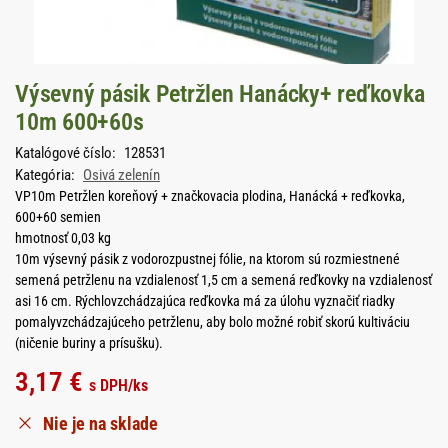
Výsevný pásik Petržlen Hanácky+ reďkovka
10m 600+60s
Katalógové číslo:
128531
Kategória:
Osivá zelenín
VP10m Petržlen koreňový + značkovacia plodina, Hanácká + reďkovka,
600+60 semien
hmotnosť 0,03 kg
10m výsevný pásik z vodorozpustnej fólie, na ktorom sú rozmiestnené
semená petržlenu na vzdialenosť 1,5 cm a semená reďkovky na vzdialenosť
asi 16 cm. Rýchlovzchádzajúca reďkovka má za úlohu vyznačiť riadky
pomalyvzchádzajúceho petržlenu, aby bolo možné robiť skorú kultiváciu
(ničenie buriny a prísušku).
3,17
€
s DPH
/ks
Nie je na sklade