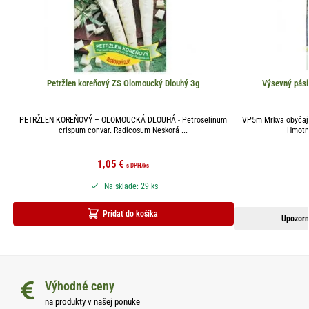
Petržlen koreňový ZS Olomoucký Dlouhý 3g
Výsevný pási
PETRŽLEN KOREŇOVÝ – OLOMOUCKÁ DLOUHÁ - Petroselinum
VP5m Mrkva obyčajn
crispum convar. Radicosum Neskorá ...
Hmotno
1,05
€
s DPH
/ks
Na sklade: 29 ks
Pridať do košíka
Upozorn
Výhodné ceny
na produkty v našej ponuke