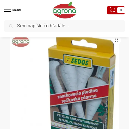
MENU
0
Vyhľadávanie
Domov
Semená - osivá
Osivá zelenín
Výsevný pásik Petržlen Hanácky+ reďkovka 10m 600+60s
/
/
/