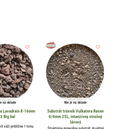
je na sklade
Nie je na sklade
va Lavadrain 8-16mm
Substrát trávnik Vulkatera Rasen
3 Big bal
0/4mm 25L, intenzívny strešný
lávový
3 váži približne 1 tonu.
Štruktúrny minerálny substrát. Kvalitný