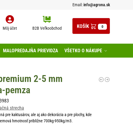
Email:
info@agrona.sk
0
Môj účet
B2B Veľkoobchod
MALOPREDAJŇA PRIEVIDZA
VŠETKO O NÁKUPE
 premium 2-5 mm
a-pemza
3983
ačná strecha
á pre kaktusárov, ale aj ako dekorácia a pre plochy, kde
jemová hmotnosť približne 700kg-950kg/m3.