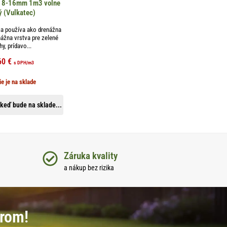
a 8-16mm 1m3 volne
ý (Vulkatec)
sa používa ako drenážna
nážna vrstva pre zelené
hy, prídavo...
60
€
s DPH
/m3
ie je na sklade
keď bude na sklade...
Záruka kvality
a nákup bez rizika
erom!