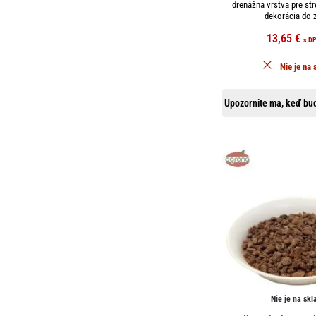
drenážna vrstva pre st
dekorácia do z
13,65
€
s D
Nie je na 
Upozornite ma, keď bud
Nie je na skl