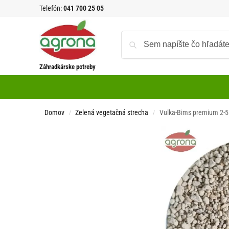
Telefón:
041 700 25 05
Záhradkárske potreby
Domov
Zelená vegetačná strecha
Vulka-Bims premium 2-
/
/