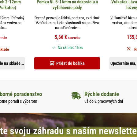
ulch 2-12mm
Pemza 5L 5-16mm na dekoráciu a
Vulkatek Láv
Vulkatec)
vyľahčenie pôdy
ložen
2-12mm. Prírodný
Drvená pemza je ľahká, porézna, vzdušná.
Vulkanická láva 
ážna vrstva na
Vzhľadom na tieto vlastnosti sa používa
vrstva, ako dre
ác...
na odľahčenie...
strec
5,66
€
155,
DPH
/ks
s DPH
/ks
Na sklade: 16 ks
sklade
N
e na sklade...
Pridať do košíka
Upozornite ma, 
borné poradenstvo
Rýchle dodanie
otne poradí s výberom
už do 2 pracovných dní
te svoju záhradu s naším newslett