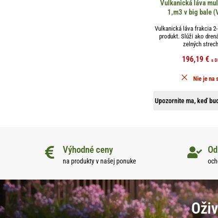
Vulkanická láva m
1,m3 v big bale (
Vulkanická láva frakcia 
produkt. Slúži ako dren
zelných strech
196,19
€
s 
Nie je na 
Upozornite ma, keď bud
Výhodné ceny
Od
na produkty v našej ponuke
och
Oživ