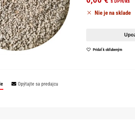
s DPH
/ks
Nie je na sklade
Pridať k obľubeným
ie
Opýtajte sa predajcu