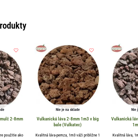
produkty
ade
Nie je na sklade
Nie 
vamulč 2-8mm
Vulkanická láva 2-8mm 1m3 v big
Vulkanická lá
bale (Vulkatec)
1m
re použitie ako
Kvalitná láva-pemza, 1m3 váži približne 1
Kvalitná láva, 1m