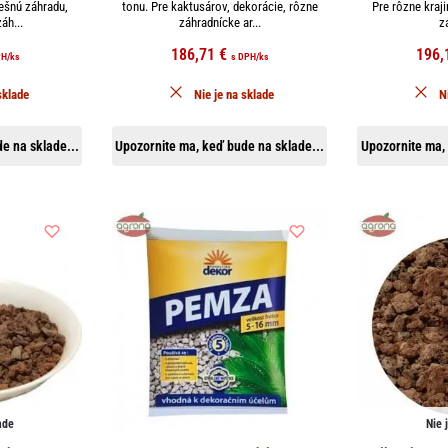
rešnú záhradu,
tonu. Pre kaktusárov, dekorácie, rôzne
Pre rôzne kraji
áh...
záhradnícke ar...
zá
186,71
€
196,
PH
/ks
s DPH
/ks
sklade
Nie je na sklade
N
e na sklade...
Upozornite ma, keď bude na sklade...
Upozornite ma, 
ade
Nie 