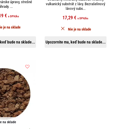
nárske úpravy, strešné
vulkanický substrát z lávy. Bezrašelinový
hrady. ...
lávový subs...
19
€
s DPH
/ks
17,29
€
s DPH
/ks
ie je na sklade
Nie je na sklade
keď bude na sklade...
Upozornite ma, keď bude na sklade...
je na sklade