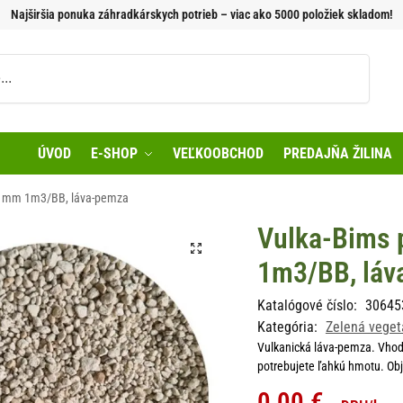
Najširšia ponuka záhradkárskych potrieb – viac ako 5000 položiek skladom!
Vyhľadávanie
ÚVOD
E-SHOP
VEĽKOOBCHOD
PREDAJŇA ŽILINA
5 mm 1m3/BB, láva-pemza
Vulka-Bims
1m3/BB, láv
Katalógové číslo:
30645
Kategória:
Zelená veget
Vulkanická láva-pemza. Vhodn
potrebujete ľahkú hmotu. Ob
0,00
€