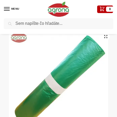
MENU
0
Vyhľadávanie
Domov
Biologické-ekologické prípravky
Vrecia PE zelené 70x110cm/0,04mm-25ks
/
/