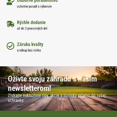
Odborné poradenstvo
ochotne poradí s výberom
Rýchle dodanie
už do 2 pracovných dní
Záruka kvality
a nákup bez rizika
Oživte svoju záhradu s naším
newsletterom!
Získajte exkluzívne tipy, akcie a novinky priamo do vašej
schránky.