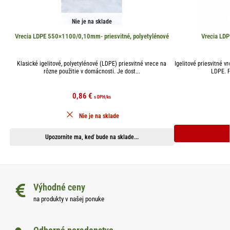
Nie je na sklade
Vrecia LDPE 550×1100/0,10mm- priesvitné, polyetylénové
Vrecia LD
Klasické igelitové, polyetylénové (LDPE) priesvitné vrece na
Igelitové priesvitné vr
rôzne použitie v domácnosti. Je dost...
LDPE. 
0,86
€
s DPH
/ks
Nie je na sklade
Upozornite ma, keď bude na sklade...
Výhodné ceny
na produkty v našej ponuke