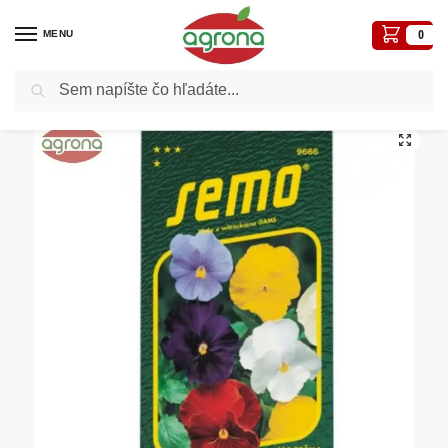
MENU
0
Vyhľadávanie
Domov
Semená - osivá
Osivá kvetiny
Viola veľkokvetá SM4 zmes bez oka, 0,3 g
/
/
/