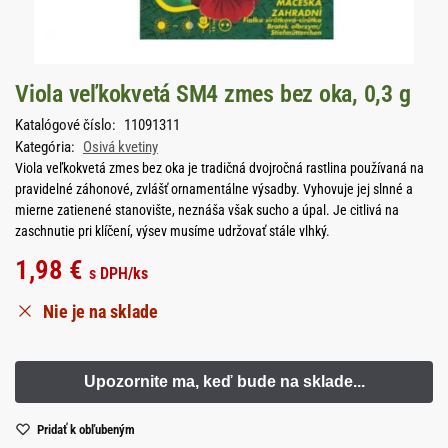
Viola veľkokvetá SM4 zmes bez oka, 0,3 g
Katalógové číslo:
11091311
Kategória:
Osivá kvetiny
Viola veľkokvetá zmes bez oka je tradičná dvojročná rastlina používaná na
pravidelné záhonové, zvlášť ornamentálne výsadby. Vyhovuje jej slnné a
mierne zatienené stanovište, neznáša však sucho a úpal. Je citlivá na
zaschnutie pri klíčení, výsev musíme udržovať stále vlhký.
1,98
€
s DPH
/ks
Nie je na sklade
Pridať k obľubeným