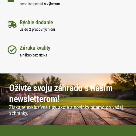
ochotne poradí s výberom
Rýchle dodanie
už do 2 pracovných dní
Záruka kvality
a nákup bez rizika
Oživte svoju záhradu s naším
newsletterom!
Získajte exkluzívne tipy, akcie a novinky priamo do vašej
schránky.