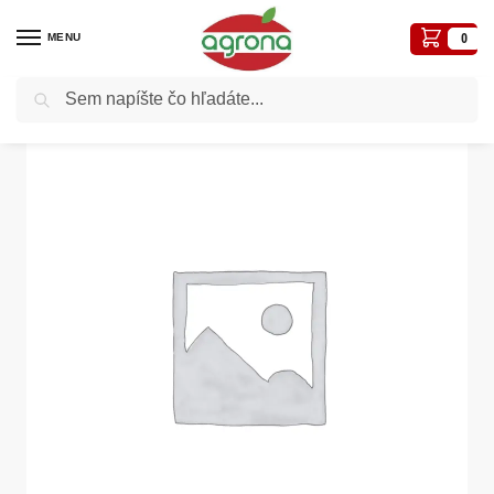
MENU
0
Vyhľadávanie
Domov
Záhradné a iné náradie
Vedro č.30 pozink. 10 l
/
/