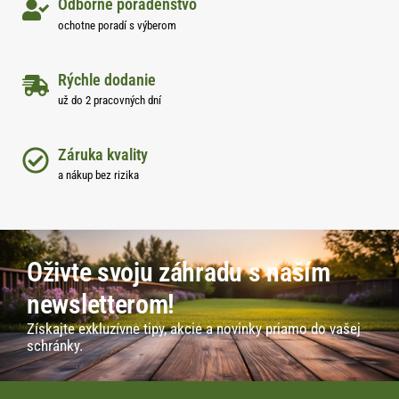
Odborné poradenstvo
ochotne poradí s výberom
Rýchle dodanie
už do 2 pracovných dní
Záruka kvality
a nákup bez rizika
Oživte svoju záhradu s naším
newsletterom!
Získajte exkluzívne tipy, akcie a novinky priamo do vašej
schránky.