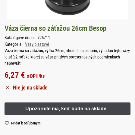
Váza čierna so záťažou 26cm Besop
Katalógové číslo:
726711
Kategória:
Vázy plastové
Váza čierna so záťažou, výška 26cm, vhodná na cintorín, výhodou tejto vázy
je záťaž, vďaka ktorej sa váza pri zlých poveternostných podmienkach
neprevráti.
6,27
€
s DPH
/ks
Nie je na sklade
Pridať k obľubeným