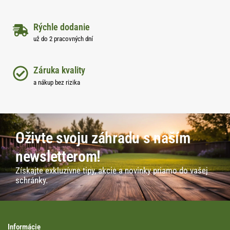
Rýchle dodanie
už do 2 pracovných dní
Záruka kvality
a nákup bez rizika
Oživte svoju záhradu s naším
newsletterom!
Získajte exkluzívne tipy, akcie a novinky priamo do vašej
schránky.
Informácie