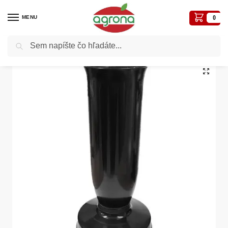
MENU
0
Vyhľadávanie
Domov
Kvetináče, plôtiky, sadbovače, vázy, truhlíky...
Vázy plastové
Váza čierna so záťažou 26cm Besop
/
/
/