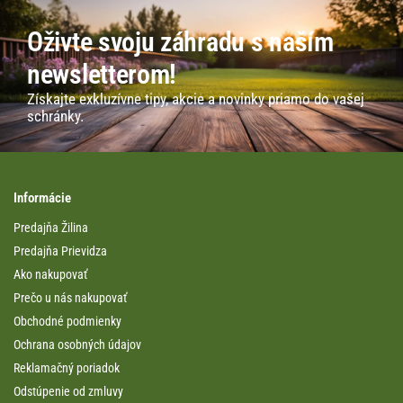
Oživte svoju záhradu s naším
newsletterom!
Získajte exkluzívne tipy, akcie a novinky priamo do vašej
schránky.
Informácie
Predajňa Žilina
Predajňa Prievidza
Ako nakupovať
Prečo u nás nakupovať
Obchodné podmienky
Ochrana osobných údajov
Reklamačný poriadok
Odstúpenie od zmluvy