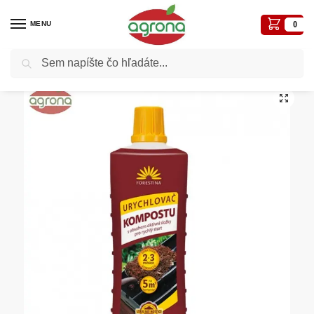
MENU
0
Vyhľadávanie
Domov
Biologické-ekologické prípravky
Enzýmy, baktérie
Urýchľovač kompostu kvapalný 0,5 L Forestina
/
/
/