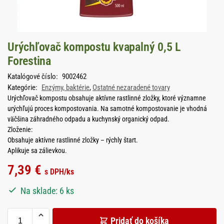
Urýchľovač kompostu kvapalný 0,5 L
Forestina
Katalógové číslo:
9002462
Kategórie:
Enzýmy, baktérie
,
Ostatné nezaradené tovary
Urýchľovač kompostu obsahuje aktívne rastlinné zložky, ktoré významne
urýchľujú proces kompostovania. Na samotné kompostovanie je vhodná
väčšina záhradného odpadu a kuchynský organický odpad.
Zloženie:
Obsahuje aktívne rastlinné zložky – rýchly štart.
Aplikuje sa zálievkou.
7,39
€
s DPH
/ks
Na sklade: 6 ks
Pridať do košíka