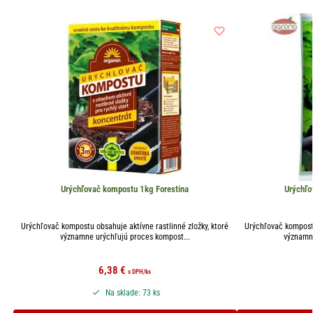
Urýchľovač kompostu 1kg Forestina
Urýchľo
Urýchľovač kompostu obsahuje aktívne rastlinné zložky, ktoré
Urýchľovač kompostu
významne urýchľujú proces kompost...
významne
6,38
€
s DPH
/ks
Na sklade: 73 ks