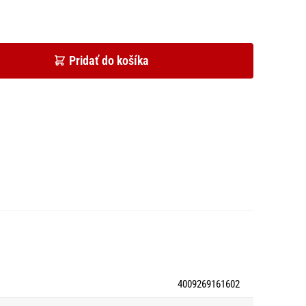
Pridať do košíka
4009269161602