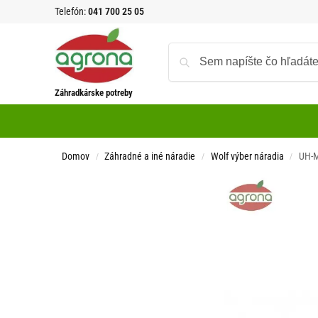
Telefón:
041 700 25 05
Záhradkárske potreby
Domov
Záhradné a iné náradie
Wolf výber náradia
UH-M
/
/
/