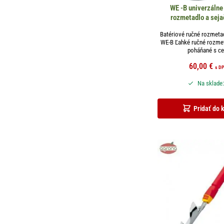
WE -B univerzálne
rozmetadlo a sej
Batériové ručné rozmeta
WE-B Ľahké ručné rozmet
poháňané s cel
60,00
€
s D
Na sklade:
Pridať do 