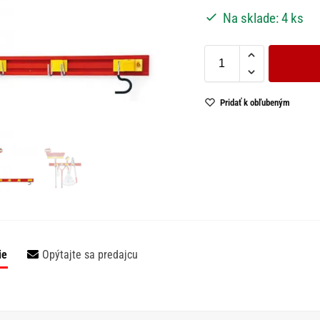
Na sklade: 4 ks
Pridať k obľubeným
ie
Opýtajte sa predajcu