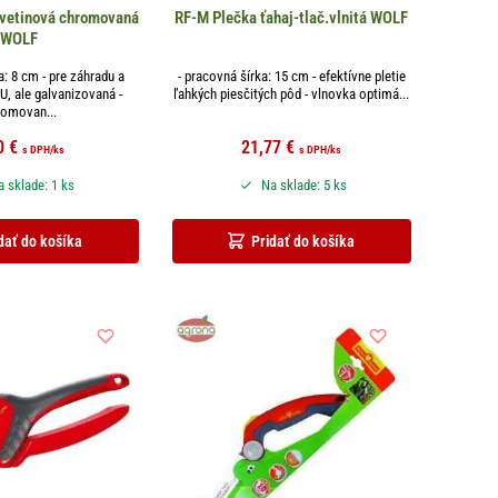
kvetinová chromovaná
RF-M Plečka ťahaj-tlač.vlnitá WOLF
WOLF
a: 8 cm - pre záhradu a
- pracovná šírka: 15 cm - efektívne pletie
U, ale galvanizovaná -
ľahkých piesčitých pôd - vlnovka optimá...
romovan...
0
€
21,77
€
s DPH
/ks
s DPH
/ks
 sklade: 1 ks
Na sklade: 5 ks
dať do košíka
Pridať do košíka