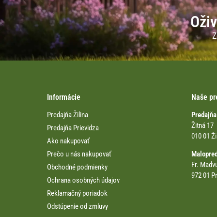
Oživ
Z
Informácie
Naše pr
Predajňa Žilina
Predajňa
Žitná 17
Predajňa Prievidza
010 01 Ži
Ako nakupovať
Prečo u nás nakupovať
Malopre
Fr. Madv
Obchodné podmienky
972 01 Pr
Ochrana osobných údajov
Reklamačný poriadok
Odstúpenie od zmluvy