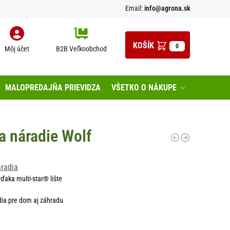
Email:
info@agrona.sk
0
Môj účet
B2B Veľkoobchod
MALOPREDAJŇA PRIEVIDZA
VŠETKO O NÁKUPE
a náradie Wolf
áradia
vďaka multi-star® lište
dia pre dom aj záhradu