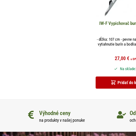
IW-F Vypichovač bu
- dĺžka: 107 cm - pevne n
vytiahnutie burín a bodlia
27,00
€
s D
Na sklade:
Pridať do 
Výhodné ceny
Od
na produkty v našej ponuke
och