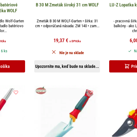
 batériové
B 30 M Zmeták široký 31 cm WOLF
LU-Z Lopatka 
ačka WOLF
dlo Wolf-Garten
Zmeták B 30 M WOLF-Garten • šírka: 31
- pracovná šírk
adlo batériovo
cm • odporúčaná násada: ZM 140 • zam...
balkóny - ako L
or...
ch
19,37
€
6,0
PH
/ks
s DPH
/ks
 6 ks
Na
Nie je na sklade
košíka
Upozornite ma, keď bude na sklade...
Pri