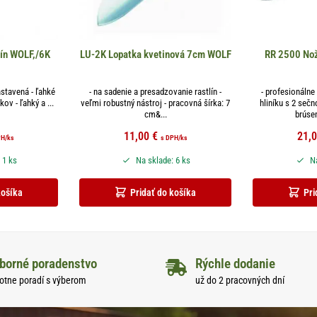
rín WOLF,/6K
LU-2K Lopatka kvetinová 7cm WOLF
RR 2500 Nož
astavená - ľahké
- na sadenie a presadzovanie rastlín -
- profesionálne
kov - ľahký a ...
veľmi robustný nástroj - pracovná šírka: 7
hliníku s 2 sečn
cm&...
brúsen
11,00
€
21,
PH
/ks
s DPH
/ks
 1 ks
Na sklade: 6 ks
Na
košíka
Pridať do košíka
Pri
borné poradenstvo
Rýchle dodanie
otne poradí s výberom
už do 2 pracovných dní