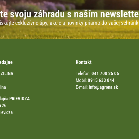
te svoju záhradu s naším newslett
ískajte exkluzívne tipy, akcie a novinky priamo do vašej schránk
edajne
Kontakt
 ŽILINA
Telefón:
041 700 25 05
Mobil:
0915 633 844
lina
E-mail:
info@agrona.sk
dajňa PRIEVIDZA
u 26
ievidza