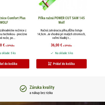
nice Comfort Plus
Pílka ručná POWER CUT SAW 145
WOLF
Wolf
 záhradnícke nožnice z
Ručná zatváracia pílka,dĺžka listuje
ou technikou - precízne
14,5cm. Je vhodná pri malých stromoch,
é nože, po...
veľmi hladký r...
00
€
36,00
€
s DPH
/ks
s DPH
/ks
 sklade: 5 ks
Na sklade: 6 ks
dať do košíka
Pridať do košíka
Záruka kvality
a nákup bez rizika