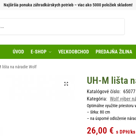
Najširšia ponuka záhradkárskych potrieb – viac ako 5000 položiek skladom!
Vyhľadávanie
ÚVOD
E-SHOP
VEĽKOOBCHOD
PREDAJŇA ŽILINA
 lišta na náradie Wolf
UH-M lišta n
Katalógové číslo:
65077
Kategória:
Wolf výber n
Optimálne využitie priestoru 
– šírka: 80 cm
– na úsporné odloženie nára
26,00
€
s DPH
/ks