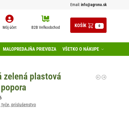
Email:
info@agrona.sk
0
Môj účet
B2B Veľkoobchod
MALOPREDAJŇA PRIEVIDZA
VŠETKO O NÁKUPE
 zelená plastová
popora
6
 tyče, príslušenstvo