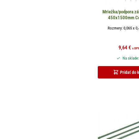
Mriežka/podpora zá
450x1500mm Co
Rozmery: 0,065 x 0,
9,64
€
s DP
Na sklade:
Pridať do 