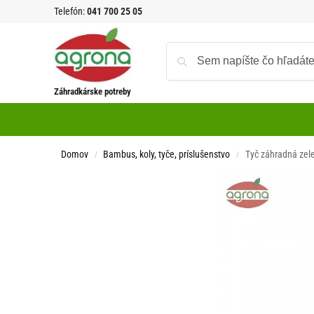
Telefón:
041 700 25 05
Záhradkárske potreby
Domov
Bambus, koly, tyče, príslušenstvo
Tyč záhradná ze
/
/