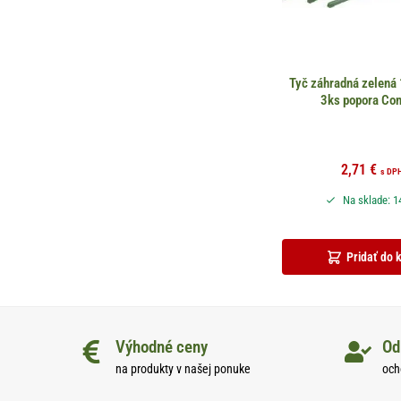
Tyč záhradná zelen
3ks popora Co
2,71
€
s DP
Na sklade: 1
Pridať do 
Výhodné ceny
Od
na produkty v našej ponuke
och