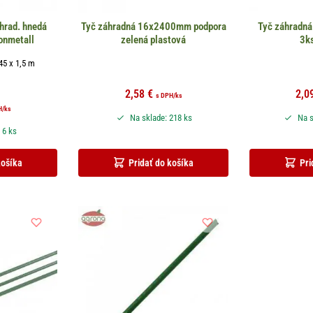
hrad. hnedá
Tyč záhradná 16x2400mm podpora
Tyč záhradn
nmetall
zelená plastová
3k
45 x 1,5 m
2,58
€
2,0
s DPH
/ks
H
/ks
Na sklade: 218 ks
Na s
 6 ks
košíka
Pridať do košíka
Pri