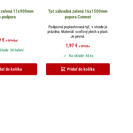
á zelená 11x900mm
Tyč záhradná zelená 16x1500mm
s podpora
popora Conmet
Podporná poplastovaná tyč, v strede je
prázdna. Materiál: oceľový plech a plast.
Je pevná.
9
€
s DPH
/bal
1,97
€
s DPH
/ks
klade: 34 balení
Na sklade: 44 ks
dať do košíka
Pridať do košíka