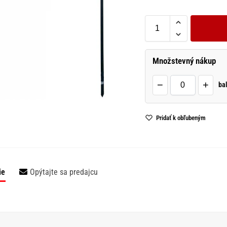
Množstevný nákup
−
+
bal
Pridať k obľubeným
ie
Opýtajte sa predajcu