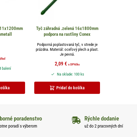
á 11x1200mm
Tyč záhradná .zelená 16x1800mm
nmetall
podpora na rastliny Conex
Podporná poplastovaná tyč, v strede je
prázdna. Materiál: oceľový plech a plast.
Je pevná.
H
/bal
2,09
€
s DPH
/ks
4 balení
Na sklade: 100 ks
košíka
Pridať do košíka
borné poradenstvo
Rýchle dodanie
otne poradí s výberom
už do 2 pracovných dní