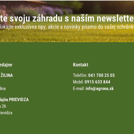
te svoju záhradu s naším newslett
ískajte exkluzívne tipy, akcie a novinky priamo do vašej schránk
edajne
Kontakt
 ŽILINA
Telefón:
041 700 25 05
Mobil:
0915 633 844
lina
E-mail:
info@agrona.sk
dajňa PRIEVIDZA
u 26
ievidza