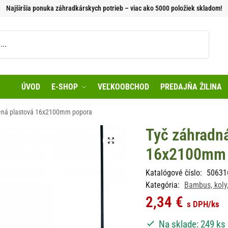
Najširšia ponuka záhradkárskych potrieb – viac ako 5000 položiek skladom!
Vyhľadávanie
ÚVOD
E-SHOP
VEĽKOOBCHOD
PREDAJŇA ŽILINA
lená plastová 16x2100mm popora
Tyč záhradná
16x2100mm 
Katalógové číslo:
50631
Kategória:
Bambus, koly,
2,34
€
s DPH
/ks
Na sklade: 249 ks