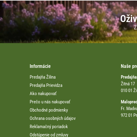
Oživ
Z
Informácie
Naše pr
Predajňa Žilina
Predajňa
Žitná 17
Predajňa Prievidza
010 01 Ži
Ako nakupovať
Prečo u nás nakupovať
Malopre
Fr. Madv
Obchodné podmienky
972 01 Pr
Ochrana osobných údajov
Reklamačný poriadok
Odstúpenie od zmluvy