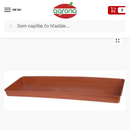
MENU
0
Vyhľadávanie
Domov
Kvetináče, plôtiky, sadbovače, vázy, truhlíky...
Truhlíky plast
Truhlíková podložka 50 cm tehlová, plastová
/
/
/