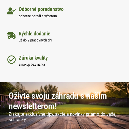
Odborné poradenstvo
ochotne poradí s výberom
Rýchle dodanie
už do 2 pracovných dní
Záruka kvality
a nákup bez rizika
Oživte svoju záhradu s naším
newsletterom!
Získajte exkluzívne tipy, akcie a novinky priamo do vašej
schránky.