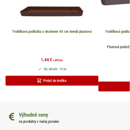
Truhlíková podložka s dezénom 40 cm hnedá plastová
Truhlíková podl
Plastová podlož
1,44
€
s DPH
/ks
Na sklade: 14 ks
Pridať do košíka
Výhodné ceny
na produkty v našej ponuke