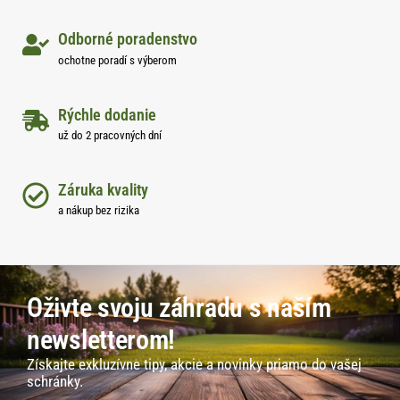
Odborné poradenstvo
ochotne poradí s výberom
Rýchle dodanie
už do 2 pracovných dní
Záruka kvality
a nákup bez rizika
Oživte svoju záhradu s naším
newsletterom!
Získajte exkluzívne tipy, akcie a novinky priamo do vašej
schránky.