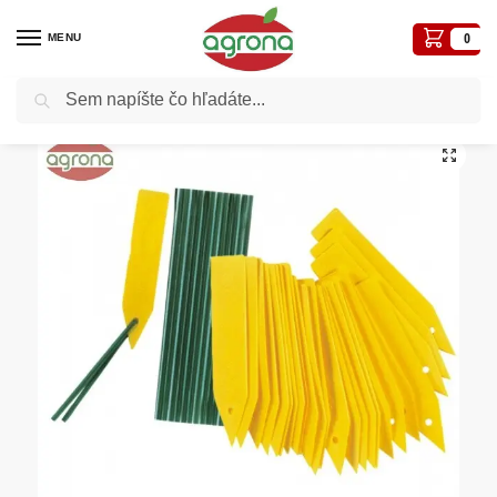
MENU
0
Vyhľadávanie
Domov
Kvetináče, plôtiky, sadbovače, vázy, truhlíky...
Štítok vysiaci 25ks Conmetall
/
/