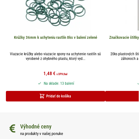
Krúžky 36mm k uchyteniu rastlín 8ks v balení zelené
Značkovacie štítky
Viazacie krúžky alebo viazacie spony na uchytenie rastlín sú
20ks plastových ští
vyrobené z ohybného plastu, ktorý vyd...
záhonoch a
1,48
€
s DPH
/bal
Na sklade: 13 balení
Pridať do košíka
Výhodné ceny
na produkty v našej ponuke