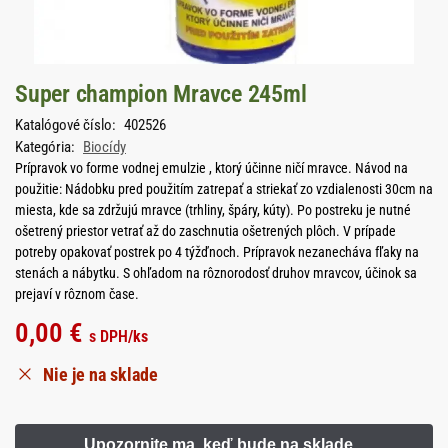
Super champion Mravce 245ml
Katalógové číslo:
402526
Kategória:
Biocídy
Prípravok vo forme vodnej emulzie , ktorý účinne ničí mravce. Návod na
použitie: Nádobku pred použitím zatrepať a striekať zo vzdialenosti 30cm na
miesta, kde sa zdržujú mravce (trhliny, špáry, kúty). Po postreku je nutné
ošetrený priestor vetrať až do zaschnutia ošetrených plôch. V prípade
potreby opakovať postrek po 4 týžďnoch. Prípravok nezanecháva fľaky na
stenách a nábytku. S ohľadom na rôznorodosť druhov mravcov, účinok sa
prejaví v rôznom čase.
0,00
€
s DPH
/ks
Nie je na sklade