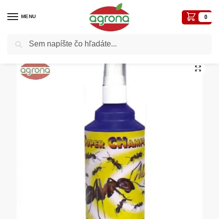
MENU
0
Vyhľadávanie
Domov
Postreky-prípravky proti chorobám a škodcom
Biocídy
Super champion Mravce 245ml
/
/
/