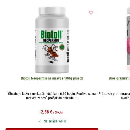
Biotoll Neopermin na mravce 100g prášok
Bros granulá
Obsahuje látku s neskorším účinkom 6-10 hodín, Používa sa na
Prípravok proti mravc
mravce-zanesú prášok do hniezda, ...
okolie
2,58
€
s DPH
/ks
Na sklade: 60 ks