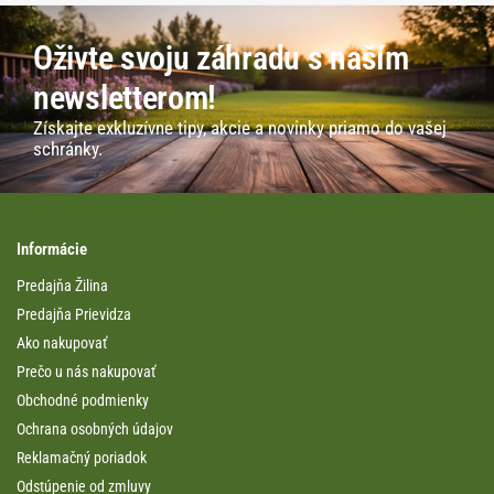
Oživte svoju záhradu s naším
newsletterom!
Získajte exkluzívne tipy, akcie a novinky priamo do vašej
schránky.
Informácie
Predajňa Žilina
Predajňa Prievidza
Ako nakupovať
Prečo u nás nakupovať
Obchodné podmienky
Ochrana osobných údajov
Reklamačný poriadok
Odstúpenie od zmluvy