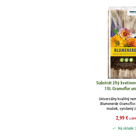
Substrát žltý kvetino
10L Gramoflor un
Univerzálny kvalitný ne
Blumenerde Gramoflor.
mušiek, vyrobený z
2,99
€
s DP
Na sklade: 