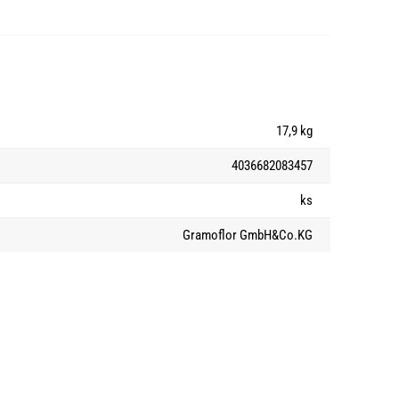
17,9 kg
4036682083457
ks
Gramoflor GmbH&Co.KG