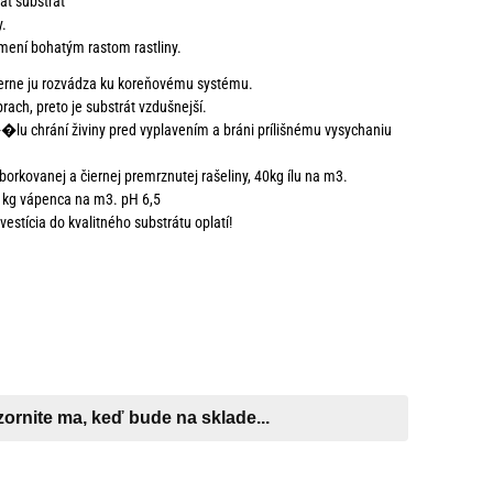
at substrát
y.
mení bohatým rastom rastliny.
erne ju rozvádza ku koreňovému systému.
rach, preto je substrát vzdušnejší.
lu chrání živiny pred vyplavením a bráni prílišnému vysychaniu
orkovanej a čiernej premrznutej rašeliny, 40kg ílu na m3.
 kg vápenca na m3. pH 6,5
vestícia do kvalitného substrátu oplatí!