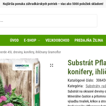
Najširšia ponuka záhradkárskych potrieb – viac ako 5000 položiek skladom!
Vyhľadávanie
ÚVOD
E-SHOP
VEĽKOOBCHOD
PREDAJŇA ŽILINA
erde 45L dreviny, konifery, ihličnany Gramoflor
Substrát Pfl
konifery, ih
Katalógové číslo:
30643
Kategória:
Substráty, ra
Substrát na okrasné dreviny o
Minerálne častice a prítomnos
výsadbu trvaliek, kríkov a str