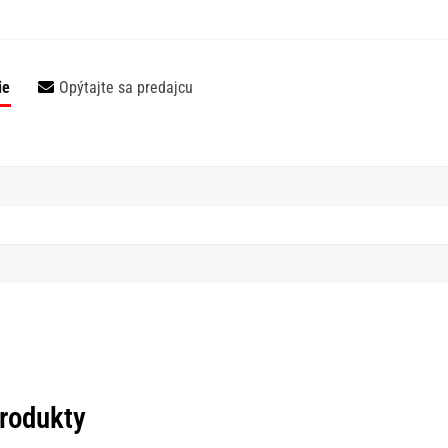
ie
Opýtajte sa predajcu
produkty