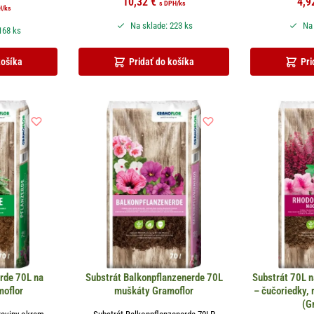
10,32
€
4,9
s DPH
/ks
H
/ks
Na sklade: 223 ks
Na 
168 ks
košíka
Pridať do košíka
Pri
rde 70L na
Substrát Balkonpflanzenerde 70L
Substrát 70L n
moflor
muškáty Gramoflor
– čučoriedky, 
(G