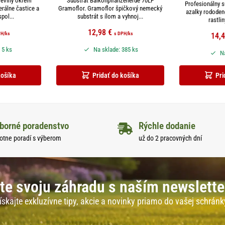
reviny okrem
Substrát Balkonpflanzenerde 70LP
Profesionálny s
erálne častice a
Gramoflor. Gramoflor špičkový nemecký
azalky rododen
pol...
substrát s ílom a vyhnoj...
rastlin
12,98
€
PH
/ks
s DPH
/ks
14,
 5 ks
Na sklade: 385 ks
Na
košíka
Pridať do košíka
Pri
borné poradenstvo
Rýchle dodanie
otne poradí s výberom
už do 2 pracovných dní
te svoju záhradu s naším newslett
ískajte exkluzívne tipy, akcie a novinky priamo do vašej schránk