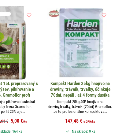
t 15L preprarovaný s
Kompakt Harden 25kg hnojivo na
ýsev, pikírovanie a
dreviny, trávnik, trvalky, účinkuje
, Gramoflor profi
70dní, nepáli , až 4 formy dusíka
ý a pikírovací substrát
Kompakt 25kg 40P hnojivo na
oby-firma Gramoflor.
dreviny,trvalky, trávnik (70dní) Gramoflor.
perlit 25% a je...
Je to profesionálne kompaktova...
5,00
€
147,48
€
,61
€
/ks
s DPH
/ks
sklade: 164 ks
Na sklade: 9 ks