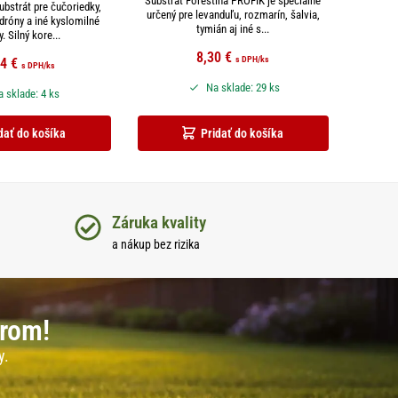
Substrát Forestina PROFÍK je špeciálne
ubstrát pre čučoriedky,
určený pre levanduľu, rozmarín, šalvia,
dróny a iné kyslomilné
tymián aj iné s...
y. Silný kore...
8,30
€
s DPH
/ks
44
€
s DPH
/ks
Na sklade: 29 ks
 sklade: 4 ks
dať do košíka
Pridať do košíka
Záruka kvality
a nákup bez rizika
erom!
y.