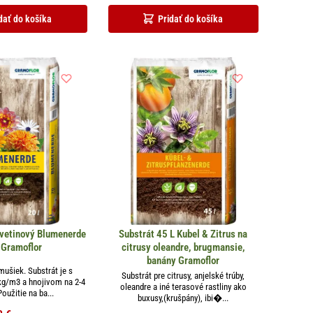
dať do košíka
Pridať do košíka
kvetinový Blumenerde
Substrát 45 L Kubel & Zitrus na
 Gramoflor
citrusy oleandre, brugmansie,
banány Gramoflor
mušiek. Substrát je s
Substrát pre citrusy, anjelské trúby,
kg/m3 a hnojivom na 2-4
oleandre a iné terasové rastliny ako
Použitie na ba...
buxusy,(krušpány), ibi�...