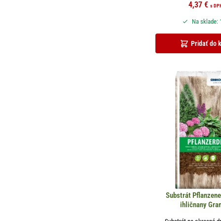
4,37
€
s DP
Na sklade: 
Pridať do 
Substrát Pflanzene
ihličnany Gra