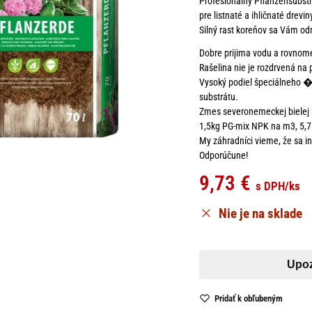
Profesionálny Pflanzensubstr
pre listnaté a ihličnaté drevin
Silný rast koreňov sa Vám od
Dobre prijima vodu a rovnom
Rašelina nie je rozdrvená na p
Vysoký podiel špeciálneho ��
substrátu.
Zmes severonemeckej bielej b
1,5kg PG-mix NPK na m3, 5,7
My záhradníci vieme, že sa in
Odporúčune!
9,73
€
s DPH
/ks
Nie je na sklade
Pridať k obľubeným