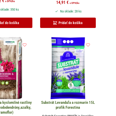
2
€
s DPH
/ks
14,91
€
s DPH
/ks
sklade: 350 ks
Na sklade: 28 ks
dať do košíka
Pridať do košíka
a kyslomilné rastliny
Substrát Levanduľa a rozmarín 15L
rododendróny,azalky,
profík Forestina
ramoflor)