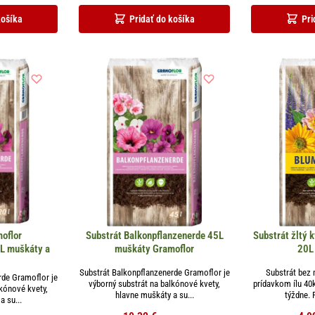
košíka
Pridať do košíka
Pri
oflor
Substrát Balkonpflanzenerde 45L
Substrát žltý 
0L muškáty a
muškáty Gramoflor
20L
Substrát Balkonpflanzenerde Gramoflor je
Substrát bez 
rde Gramoflor je
výborný substrát na balkónové kvety,
prídavkom ílu 40
lkónové kvety,
hlavne muškáty a su...
týždne. 
a su...