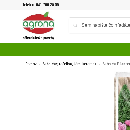
Telefón:
041 700 25 05
Záhradkárske potreby
Domov
Substráty, rašelina, kôra, keramzit
Substrát Pflanzen
/
/