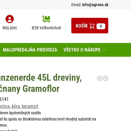
Email:
info@agrona.sk
0
Môj účet
B2B Veľkoobchod
MALOPREDAJŇA PRIEVIDZA
VŠETKO O NÁKUPE
anzenerde 45L dreviny,
ličnany Gramoflor
6141
šelina, kôra, keramzit
krem kyslomilných rastlín.
ť ílu spolu so štruktúrnou rašelinou tvorí vhodný substrát na
omov.