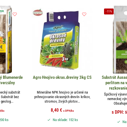
-11%
vý Blumenerde
Agro Hnojivo okras.dreviny 3kg CS
Substrát Ausaa
iverzálny
perlitom na v
rezkovanie
mecký substrát
Minerálne NPK hnojivo je určené na
Špičkový výsevn
 Substrát bez
prihnojovanie okrasných drevín- kríkov,
nemeckej výr
 geolog...
stromov, živých plotov...
Obsahuje 
8,40
€
H
/ks
s DPH
/ks
s DPH:
5
200 ks
Na sklade: 152 ks
Na 