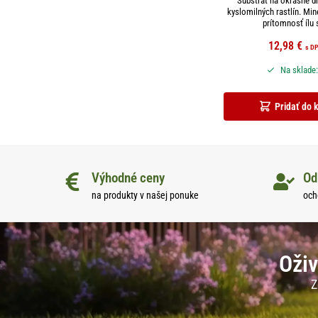
Substrát na okrasné d
kyslomilných rastlín. Min
prítomnosť ílu s
12,98
€
s D
Na sklade:
Pridať do 
Výhodné ceny
Od
na produkty v našej ponuke
och
Oživ
Z