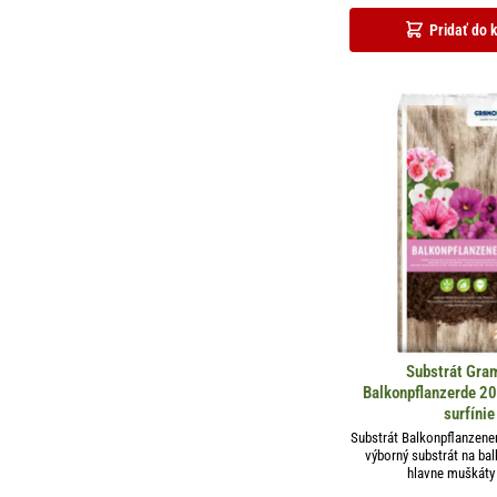
Pridať do 
Substrát Gram
Balkonpflanzerde 2
surfínie
Substrát Balkonpflanzene
výborný substrát na ba
hlavne muškáty 