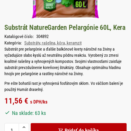
Substrát NatureGarden Pelargónie 60L, Kera
Katalógové číslo:
304892
Kategória:
Substráty, rašelina, kôra, keramzit
Substrát pre pelargónie a ďalšie balkónové kvety náročné na živiny a
vyžadujúce slabo kyslú až neutrálnu pôdnu reakciu. Vyrobený zo zmesi
kvalitné rašeliny a vyhnojených kompostov. Svojimi vlastnosťami zaisťuje
substrát prevzdušnenie koreňovej štruktúry. Obsahuje optimálnu hladinu
hnojív pre pelargónie a rastliny náročné na živiny.
Pre ešte bohatší rast je vyhnojená fosfátovým sklom. Vo väčšom balení je
použitý Humát draselný.
11,56
€
s DPH
/ks
Na sklade: 63 ks
Pridať do košíka