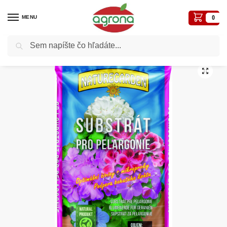
MENU
0
Vyhľadávanie
Domov
Substráty, rašelina, kôra, keramzit
Substrát NatureGarden Pelargónie 60L, Kera
/
/