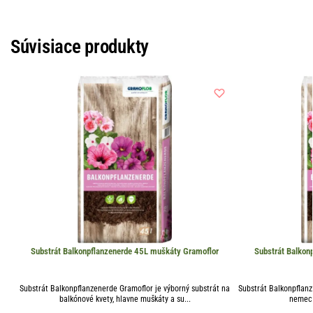
Súvisiace produkty
Substrát Balkonpflanzenerde 45L muškáty Gramoflor
Substrát Balkon
Substrát Balkonpflanzenerde Gramoflor je výborný substrát na
Substrát Balkonpflanz
balkónové kvety, hlavne muškáty a su...
nemecký