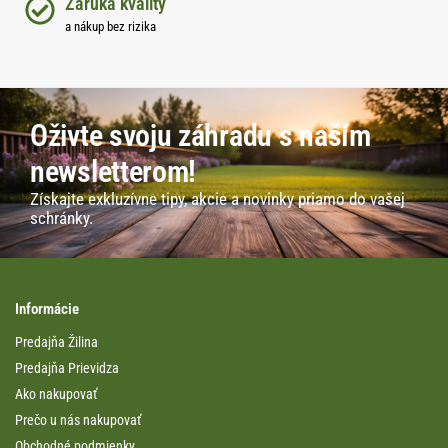
Záruka kvality
a nákup bez rizika
Oživte svoju záhradu s naším
newsletterom!
Získajte exkluzívne tipy, akcie a novinky priamo do vašej
schránky.
Informácie
Predajňa Žilina
Predajňa Prievidza
Ako nakupovať
Prečo u nás nakupovať
Obchodné podmienky