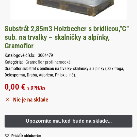
Substrát 2,85m3 Holzbecher s bridlicou,“C“
sub. na trvalky – skalničky a alpínky,
Gramoflor
Katalógové číslo:
3064479
Kategória:
Gramoflor profi-nemecké
Gramoflor substrát s bridlicou na trvalky- skalničky a alpínky ( Saxifraga,
Delosperma, Draba, Aubrieta, Phlox a iné).
0,00
€
s DPH
/ks
Nie je na sklade
Pridať k obľubeným