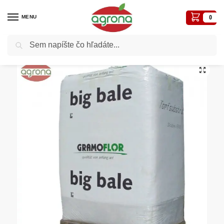
MENU
0
Vyhľadávanie
Domov
Substráty, rašelina, kôra, keramzit
Gramoflor profi-nemecké
Substrát 2,85m3 Holzbecher s bridlicou,“C“ sub. na trvalky – skalničky a alpínky, Gramoflor
/
/
/