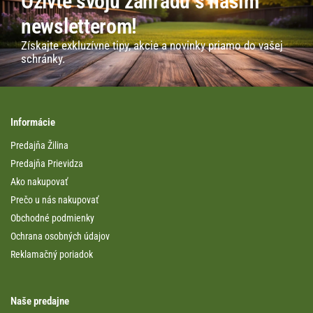
Oživte svoju záhradu s naším
newsletterom!
Získajte exkluzívne tipy, akcie a novinky priamo do vašej
schránky.
Informácie
Predajňa Žilina
Predajňa Prievidza
Ako nakupovať
Prečo u nás nakupovať
Obchodné podmienky
Ochrana osobných údajov
Reklamačný poriadok
Naše predajne