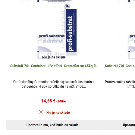
Nie je na sklade
Substrát 70L Container- LFc +TonL Gramoflor so 45kg ílu
Substrát 70L Contai
Profesionálny Gramoflor rašelinový substrát bez burín a
Profesionálny rašeli
patogénov. Hrubý, so 50kg ílu na m3. Vhod...
íl/m3,
14,65
€
s DPH
/ks
Nie je na sklade
Upozornite ma, keď bude na sklade...
Upozorn