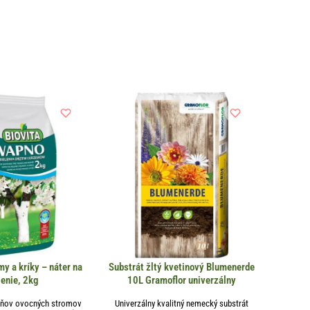
y a kríky – náter na
Substrát žltý kvetinový Blumenerde
lenie, 2kg
10L Gramoflor univerzálny
ňov ovocných stromov
Univerzálny kvalitný nemecký substrát