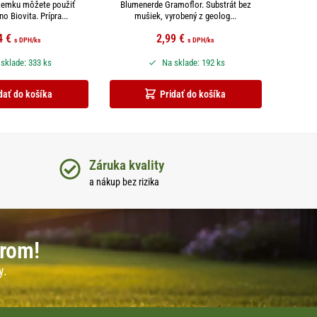
emku môžete použiť
Blumenerde Gramoflor. Substrát bez
no Biovita. Prípra...
mušiek, vyrobený z geolog...
4
€
2,99
€
s DPH
/ks
s DPH
/ks
sklade: 333 ks
Na sklade: 192 ks
dať do košíka
Pridať do košíka
Záruka kvality
a nákup bez rizika
erom!
y.