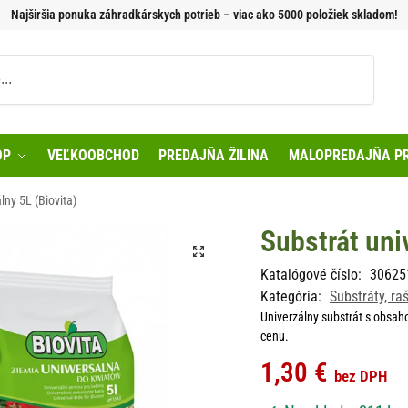
Najširšia ponuka záhradkárskych potrieb – viac ako 5000 položiek skladom!
Vyhľadávanie
OP
VEĽKOOBCHOD
PREDAJŇA ŽILINA
MALOPREDAJŇA PR
lny 5L (Biovita)
Substrát uni
Katalógové číslo:
30625
Kategória:
Substráty, ra
Univerzálny substrát s obsaho
cenu.
1,30
€
bez DPH