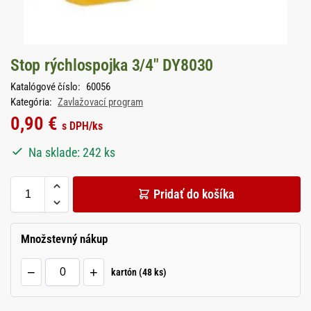
Stop rýchlospojka 3/4″ DY8030
Katalógové číslo:
60056
Kategória:
Zavlažovací program
0,90
€
s DPH
/ks
Na sklade: 242 ks
Pridať do košíka
Množstevný nákup
−
+
kartón (48 ks)