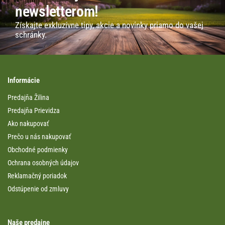
newsletterom!
Získajte exkluzívne tipy, akcie a novinky priamo do vašej
schránky.
Informácie
Predajňa Žilina
Predajňa Prievidza
Ako nakupovať
Prečo u nás nakupovať
Obchodné podmienky
Ochrana osobných údajov
Reklamačný poriadok
Odstúpenie od zmluvy
Naše predajne