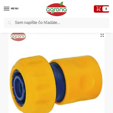
MENU
0
Vyhľadávanie
Domov
Zavlažovací program
Stop rýchlospojka 3/4″ DY8030
/
/