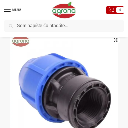
MENU
0
Vyhľadávanie
Domov
Zavlažovací program
Spojka 20mm 1/2″ F PN16 na PE
/
/