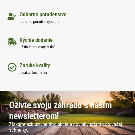
Odborné poradenstvo
ochotne poradí s výberom
Rýchle dodanie
už do 2 pracovných dní
Záruka kvality
a nákup bez rizika
Oživte svoju záhradu s naším
newsletterom!
Získajte exkluzívne tipy, akcie a novinky priamo do vašej
schránky.