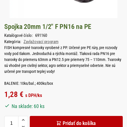
Spojka 20mm 1/2″ F PN16 na PE
Katalógové číslo:
691160
Kategória:
Zavlažovací program
FISH kompresné tvarovky vyrobené z PP. Určené pre PE rúry, pre rozvody
vody pod tlakom. Jednoduchá a rýchla montáž. Tlaková rada PN16 pre
tvarovky do priemeru 63mm a PN12.5 pre priemery 75 – 110mm. Tvarovky
sú vhodné pre civilný sektor, agro sektor a priemyselné odvetvie. Nie sú
určené pre transport teplej vody!
BALENIE: 10ks/bal.; 400ks/box
1,28
€
s DPH
/ks
Na sklade: 60 ks
Pridať do košíka