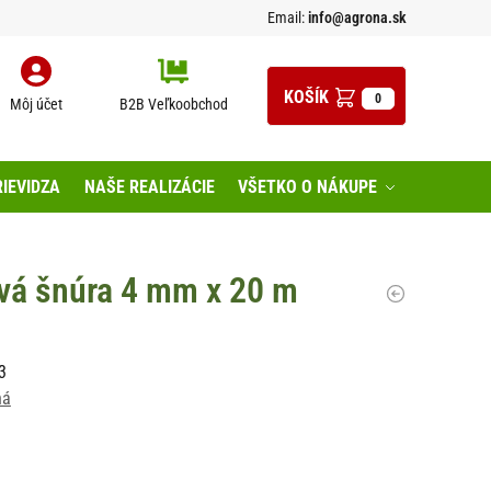
Email:
info@agrona.sk
0
Môj účet
B2B Veľkoobchod
IEVIDZA
NAŠE REALIZÁCIE
VŠETKO O NÁKUPE
vá šnúra 4 mm x 20 m
3
ná