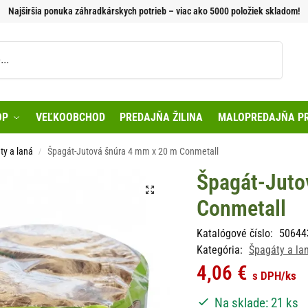
Najširšia ponuka záhradkárskych potrieb – viac ako 5000 položiek skladom!
Vyhľadávanie
OP
VEĽKOOBCHOD
PREDAJŇA ŽILINA
MALOPREDAJŇA PR
ty a laná
Špagát-Jutová šnúra 4 mm x 20 m Conmetall
/
Špagát-Juto
Conmetall
Katalógové číslo:
50644
Kategória:
Špagáty a la
4,06
€
s DPH
/ks
Na sklade: 21 ks