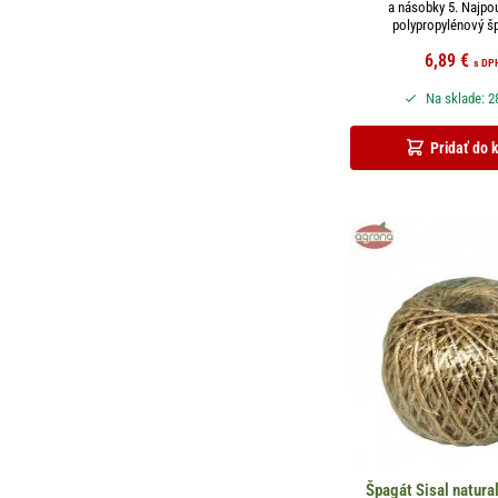
a násobky 5. Najpo
polypropylénový špa
6,89
€
s DP
Na sklade: 2
Pridať do 
Špagát Sisal natur