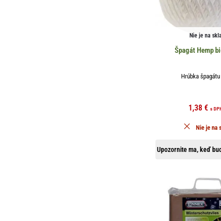
Nie je na skl
Špagát Hemp bi
Hrúbka špagát
1,38
€
s DP
Nie je na 
Upozornite ma, keď bud