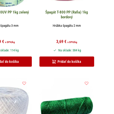
00UV PP 1kg zelený
Špagát T-800 PP (Rafia) 1kg
bordový
 špagátu 3 mm
Hrúbka špagátu 2 mm
9
€
3,69
€
s DPH
/kg
s DPH
/kg
sklade: 114 kg
Na sklade: 384 kg
dať do košíka
Pridať do košíka