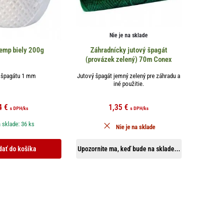
Nie je na sklade
emp biely 200g
Záhradnícky jutový špagát
(provázek zelený) 70m Conex
 špagátu 1 mm
Jutový špagát jemný zelený pre záhradu a
iné použitie.
4
€
1,35
€
s DPH
/ks
s DPH
/ks
 sklade: 36 ks
Nie je na sklade
dať do košíka
Upozornite ma, keď bude na sklade...