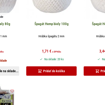
ade
ely 80g
Špagát Hemp biely 100g
Špagát H
u 1 mm
Hrúbka špagátu 2 mm
Hrúbka
1,71
€
3,4
H
/ks
s DPH
/ks
Na sklade: 20 ks
Na
sklade
e na sklade...
Pridať do košíka
Pri