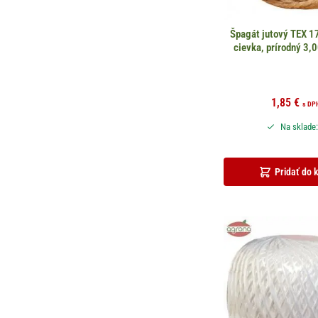
Špagát jutový TEX 
cievka, prírodný 3
1,85
€
s DP
Na sklade:
Pridať do 