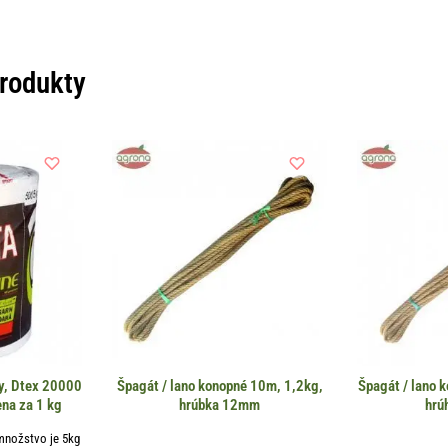
produkty
y, Dtex 20000
Špagát / lano konopné 10m, 1,2kg,
Špagát / lano 
na za 1 kg
hrúbka 12mm
hrú
množstvo je 5kg