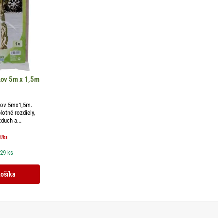
kov 5m x 1,5m
kov 5mx1,5m.
otné rozdiely,
duch a...
H
/ks
 29 ks
košíka