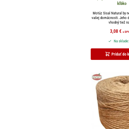
klbko
Motúz Sisal Natural by 
vašej domácnosti. Jeho d
vhodný tiež na
3,08
€
s DP
Na sklade:
Pridať do 