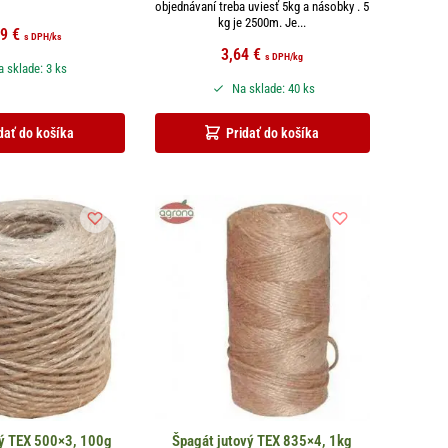
objednávaní treba uviesť 5kg a násobky . 5
kg je 2500m. Je...
79
€
s DPH
/ks
3,64
€
s DPH
/kg
 sklade: 3 ks
Na sklade: 40 ks
dať do košíka
Pridať do košíka
vý TEX 500×3, 100g
Špagát jutový TEX 835×4, 1kg