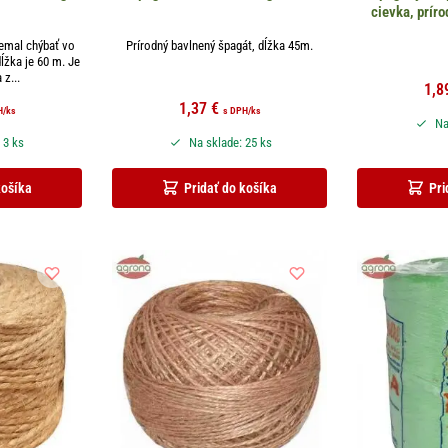
cievka, prí
nemal chýbať vo
Prírodný bavlnený špagát, dĺžka 45m.
ĺžka je 60 m. Je
 z...
1,8
1,37
€
H
/ks
s DPH
/ks
Na
 3 ks
Na sklade: 25 ks
košíka
Pridať do košíka
Pri