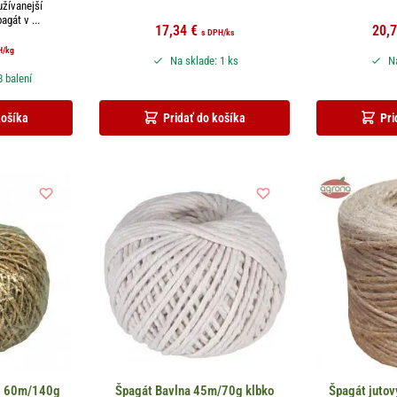
užívanejší
gát v ...
17,34
€
20,
s DPH
/ks
H
/kg
Na sklade: 1 ks
Na
8 balení
košíka
Pridať do košíka
Pri
al 60m/140g
Špagát Bavlna 45m/70g klbko
Špagát juto