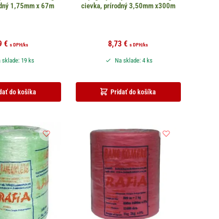
rodný 1,75mm x 67m
cievka, prírodný 3,50mm x300m
9
€
8,73
€
s DPH
/ks
s DPH
/ks
 sklade: 19 ks
Na sklade: 4 ks
dať do košíka
Pridať do košíka