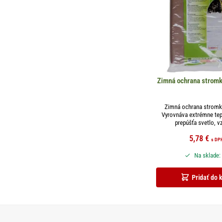
Zimná ochrana strom
Zimná ochrana strom
Vyrovnáva extrémne tepl
prepúšťa svetlo, vz
5,78
€
s DP
Na sklade:
Pridať do 