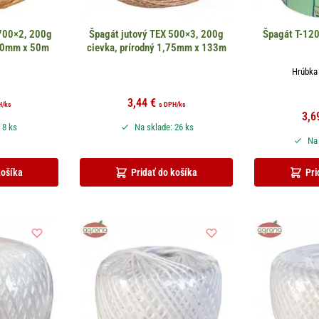
1700×2, 200g
Špagát jutový TEX 500×3, 200g
Špagát T-12
,00mm x 50m
cievka, prírodný 1,75mm x 133m
Hrúbka
3,44
€
H
/ks
s DPH
/ks
3,6
 8 ks
Na sklade: 26 ks
Na 
košíka
Pridať do košíka
Pri