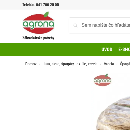
Telefón:
041 700 25 05
Záhradkárske potreby
ÚVOD
E-SH
Domov
Juta, siete, špagáty, textílie, vrecia
Vrecia
Špagá
/
/
/