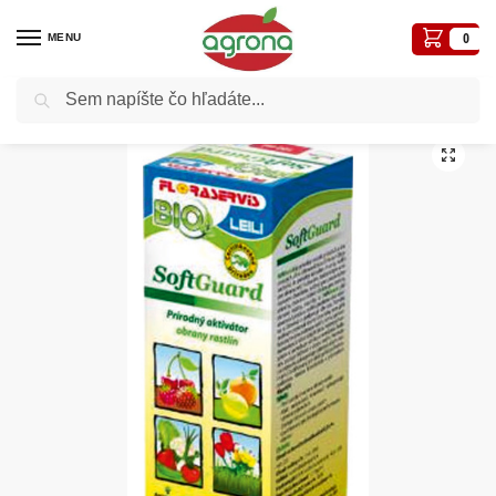
MENU
0
Vyhľadávanie
Domov
Postreky-prípravky proti chorobám a škodcom
Biologické
SoftGuard 100ml biologické hnojivo, stimulátor, aktivátor
/
/
/