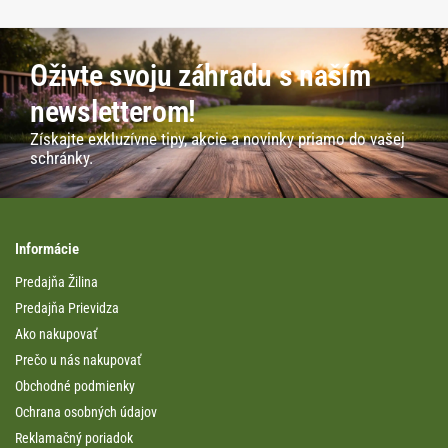
Oživte svoju záhradu s naším
newsletterom!
Získajte exkluzívne tipy, akcie a novinky priamo do vašej
schránky.
Informácie
Predajňa Žilina
Predajňa Prievidza
Ako nakupovať
Prečo u nás nakupovať
Obchodné podmienky
Ochrana osobných údajov
Reklamačný poriadok