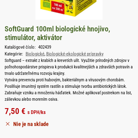
SoftGuard 100ml biologické hnojivo,
stimulátor, aktivátor
Katalógové číslo:
402439
Kategórie:
Biologické
,
Biologické-ekologické prípravky
Softguard – extrakt z krabích a krevetích ulít. Využitie prírodných zdrojov v
poľnohospodárstve prispieva k produkcii kvalitnejších a zdravších potravín a
trvalo udržateľnému rozvoju krajiny.
Vytvára prevenciu proti hubovým, bakteriálnym a vírusovým chorobám.
Posilňuje imunitný systém rastlín a stimuluje tvorbu antibiotických látok.
Zabraňuje vzniku a množeniu háďatiek. Možné aplikovať postrekom na list,
zálievkou alebo morením osiva.
7,50
€
s DPH
/ks
Nie je na sklade