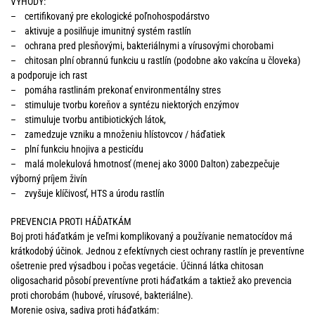
VÝHODY:
– certifikovaný pre ekologické poľnohospodárstvo
– aktivuje a posilňuje imunitný systém rastlín
– ochrana pred plesňovými, bakteriálnymi a vírusovými chorobami
– chitosan plní obrannú funkciu u rastlín (podobne ako vakcína u človeka)
a podporuje ich rast
– pomáha rastlinám prekonať environmentálny stres
– stimuluje tvorbu koreňov a syntézu niektorých enzýmov
– stimuluje tvorbu antibiotických látok,
– zamedzuje vzniku a množeniu hlístovcov / háďatiek
– plní funkciu hnojiva a pesticídu
– malá molekulová hmotnosť (menej ako 3000 Dalton) zabezpečuje
výborný príjem živín
– zvyšuje klíčivosť, HTS a úrodu rastlín
PREVENCIA PROTI HÁĎATKÁM
Boj proti háďatkám je veľmi komplikovaný a používanie nematocídov má
krátkodobý účinok. Jednou z efektívnych ciest ochrany rastlín je preventívne
ošetrenie pred výsadbou i počas vegetácie. Účinná látka chitosan
oligosacharid pôsobí preventívne proti háďatkám a taktiež ako prevencia
proti chorobám (hubové, vírusové, bakteriálne).
Morenie osiva, sadiva proti háďatkám: