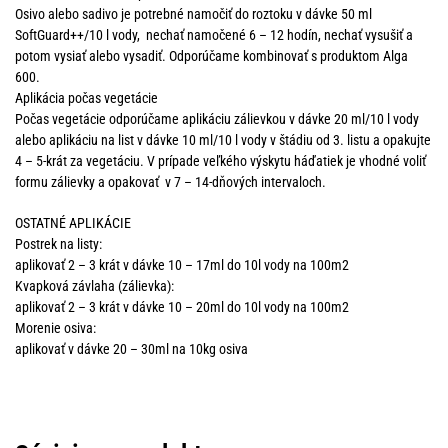
Osivo alebo sadivo je potrebné namočiť do roztoku v dávke 50 ml
SoftGuard++/10 l vody, nechať namočené 6 – 12 hodín, nechať vysušiť a
potom vysiať alebo vysadiť. Odporúčame kombinovať s produktom Alga
600.
Aplikácia počas vegetácie
Počas vegetácie odporúčame aplikáciu zálievkou v dávke 20 ml/10 l vody
alebo aplikáciu na list v dávke 10 ml/10 l vody v štádiu od 3. listu a opakujte
4 – 5-krát za vegetáciu. V prípade veľkého výskytu háďatiek je vhodné voliť
formu zálievky a opakovať v 7 – 14-dňových intervaloch.
OSTATNÉ APLIKÁCIE
Postrek na listy:
aplikovať 2 – 3 krát v dávke 10 – 17ml do 10l vody na 100m2
Kvapková závlaha (zálievka):
aplikovať 2 – 3 krát v dávke 10 – 20ml do 10l vody na 100m2
Morenie osiva:
aplikovať v dávke 20 – 30ml na 10kg osiva