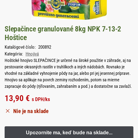
Slepačince granulované 8kg NPK 7-13-2
Hoštice
Katalógové číslo:
200892
Kategória:
Hnojivá
Hoštické hnojivo SLEPAČINCE je určené na široké použitie v záhrade, aj na
pestovanie okrasných rastlín v truhlíkoch a iných nádobách. Rovnako je
vhodné na základné vyhnojenie pôdy na jar, alebo pri jej jesennej príprave.
Hnojivo sa aplikuje na povrch zeminy rozhodením, potom sa mierne
zapracuje do pôdy (rýľovaním, zahrabaním a pod.) a dostatočne sa zavlaží.
13,90
€
s DPH
/ks
Nie je na sklade