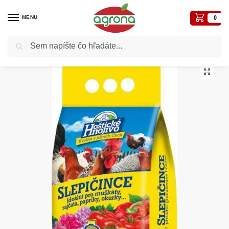
MENU
0
Vyhľadávanie
Domov
Hnojivá
Slepačince granulované 8kg NPK 7-13-2 Hoštice
/
/