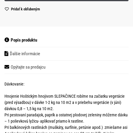
Pridať k obľubeným
Popis produktu
Ďalšie informácie
Opýtajte sa predajcu
Dávkovanie:
Hnojenie Hoštickým hnojivom SLEPAČINCE robíme na začiatku vegetácie
(pred výsadbou) v dávke 1-2 kg na 10 m2 a v priebehu vegetácie (v júni)
dávkou 0,8 – 1,5 kg na 10 m2.
Pri pestovaní paradajok, paprík a ostatnej plodovej zeleniny môžeme dávku
– 1 polievkovú lyžicu- aplikovať priamo k rastline.
Pri balkónových rastlinách (muškáty, surfínie, petúnie apod.) zmiešame asi