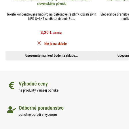
slovenského pôvodu
Tekuté koncentrované hnojivo na balkónové rastliny. Obsah živín
Slepačince granulov
NPK 8–6–7 s mikroživinami. Be...
mušká
3,20
€
s DPH
/ks
Nie je na sklade
Upozornite ma, keď bude na sklade...
Upozorn
Výhodné ceny
na produkty v našej ponuke
Odborné poradenstvo
ochotne poradí s výberom