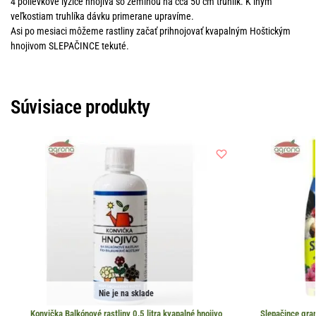
4 polievkové lyžice hnojiva so zeminou na cca 50 cm truhlík. K iným
veľkostiam truhlíka dávku primerane upravíme.
Asi po mesiaci môžeme rastliny začať prihnojovať kvapalným Hoštickým
hnojivom SLEPAČINCE tekuté.
Súvisiace produkty
Nie je na sklade
Konvička Balkónové rastliny 0,5 litra kvapalné hnojivo
Slepačince gra