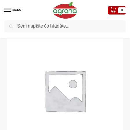
MENU
0
Vyhľadávanie
Domov
Záhradné a iné náradie
Sekery
Sekera 1 kg s násadou drevorubačská
/
/
/