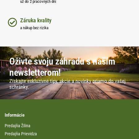
už do 2 pracovných dní
Záruka kvality
a nákup bez rizika
Oživte svoju záhradu s naším
newsletterom!
Získajte exkluzívne tipy, akcie a novinky priamo do vašej
schránky.
Informácie
Predajňa Žilina
Predajňa Prievidza