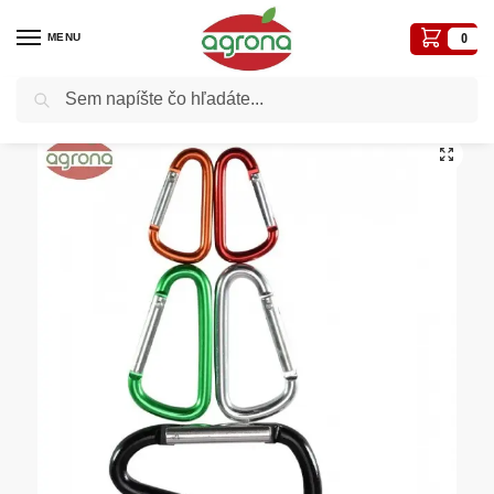
MENU
0
Vyhľadávanie
Domov
Ostatné nezaradené tovary
Sada karabiniek HF248142 bal.5ks
/
/