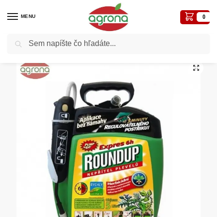
MENU
0
Vyhľadávanie
Domov
Postreky-prípravky proti chorobám a škodcom
Herbicídy totálne- proti burine
/
/