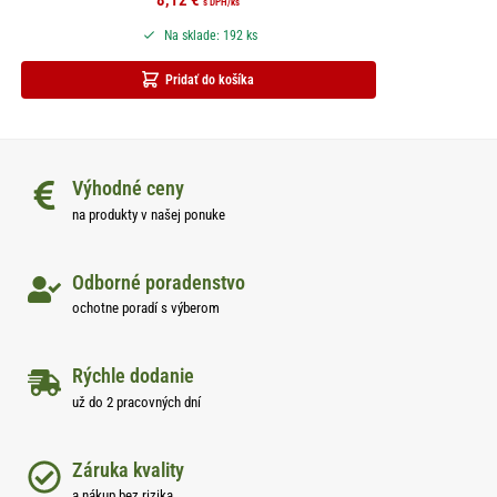
8,12
€
s DPH
/ks
Na sklade: 192 ks
Pridať do košíka
Výhodné ceny
na produkty v našej ponuke
Odborné poradenstvo
ochotne poradí s výberom
Rýchle dodanie
už do 2 pracovných dní
Záruka kvality
a nákup bez rizika