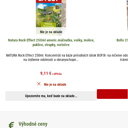
Nie je na sklade
Natura Rock Effect 250ml americ.múčnatka, vošky, molice,
Bofix 2
puklice, strapky, roztočce
NATURA Rock Effect 250ml. Koncentrát na báze prírodných látok
BOFIX- na ničenie odo
na zvýšenie odolnosti a obranyschopn...
trávni
9,11
€
s DPH
/ks
Nie je na sklade
Upozornite ma, keď bude na sklade...
Výhodné ceny