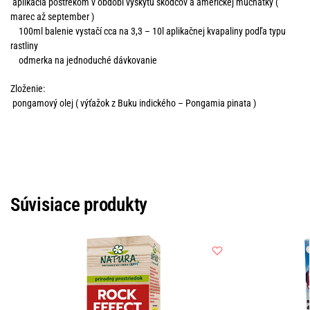
aplikácia postrekom v období výskytu škodcov a americkej múčnatky (
marec až september )
100ml balenie vystačí cca na 3,3 – 10l aplikačnej kvapaliny podľa typu
rastliny
odmerka na jednoduché dávkovanie
Zloženie:
pongamový olej ( výťažok z Buku indického – Pongamia pinata )
Súvisiace produkty