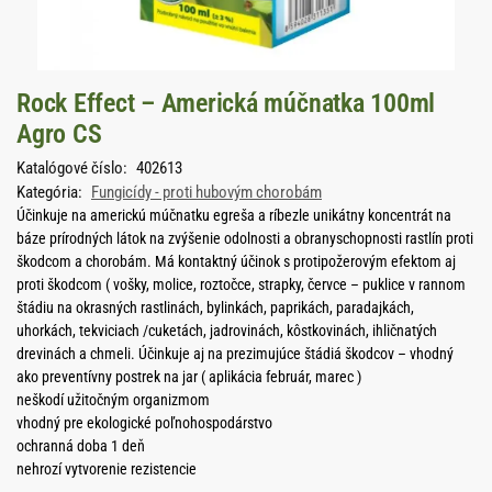
Rock Effect – Americká múčnatka 100ml
Agro CS
Katalógové číslo:
402613
Kategória:
Fungicídy - proti hubovým chorobám
Účinkuje na americkú múčnatku egreša a ríbezle unikátny koncentrát na
báze prírodných látok na zvýšenie odolnosti a obranyschopnosti rastlín proti
škodcom a chorobám. Má kontaktný účinok s protipožerovým efektom aj
proti škodcom ( vošky, molice, roztočce, strapky, červce – puklice v rannom
štádiu na okrasných rastlinách, bylinkách, paprikách, paradajkách,
uhorkách, tekviciach /cuketách, jadrovinách, kôstkovinách, ihličnatých
drevinách a chmeli. Účinkuje aj na prezimujúce štádiá škodcov – vhodný
ako preventívny postrek na jar ( aplikácia február, marec )
neškodí užitočným organizmom
vhodný pre ekologické poľnohospodárstvo
ochranná doba 1 deň
nehrozí vytvorenie rezistencie