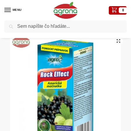
MENU
0
Vyhľadávanie
Domov
Postreky-prípravky proti chorobám a škodcom
Fungicídy - proti hubovým chorobám
/
/