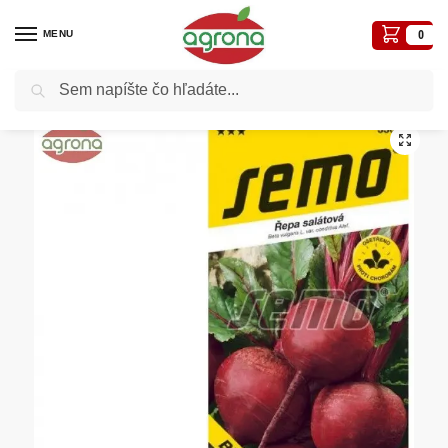
MENU
0
Vyhľadávanie
Domov
Semená - osivá
Osivá zelenín
Repa šalátová guľatá SM Bikores 60sem.
/
/
/