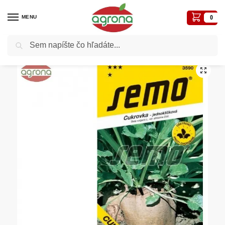
MENU
0
Vyhľadávanie
Domov
Semená - osivá
Osivá zelenín
Repa cukrová SM Victor / Cukrovka 40pel.
/
/
/