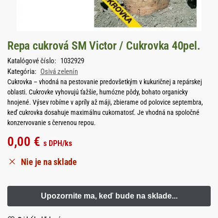
Repa cukrová SM Victor / Cukrovka 40pel.
Katalógové číslo:
1032929
Kategória:
Osivá zelenín
Cukrovka – vhodná na pestovanie predovšetkým v kukuričnej a repárskej
oblasti. Cukrovke vyhovujú ťažšie, humózne pôdy, bohato organicky
hnojené. Výsev robíme v apríly až máji, zbierame od polovice septembra,
keď cukrovka dosahuje maximálnu cukornatosť. Je vhodná na spoločné
konzervovanie s červenou repou.
0,00
€
s DPH
/ks
Nie je na sklade