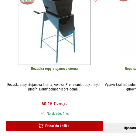
Rezačka repy stojanová čierna
Repa š
Rezačka repy stojanová čierna, kovová. Pre rezanie repy a iných
Vysoko kvalitná polo
plodín. Dobrý pomocník pre domá...
guľovi
60,15
€
s DPH
/ks
Na sklade: 1 ks
Pridať do košíka
Upozorn