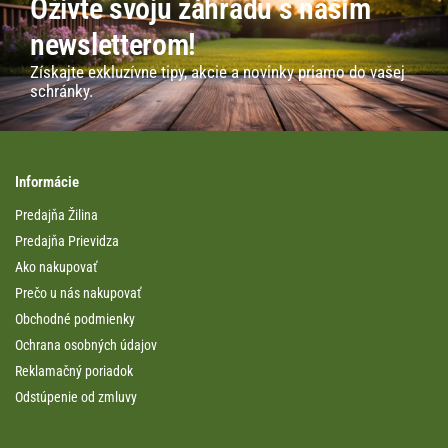
Oživte svoju záhradu s naším
newsletterom!
Získajte exkluzívne tipy, akcie a novinky priamo do vašej
schránky.
Informácie
Predajňa Žilina
Predajňa Prievidza
Ako nakupovať
Prečo u nás nakupovať
Obchodné podmienky
Ochrana osobných údajov
Reklamačný poriadok
Odstúpenie od zmluvy