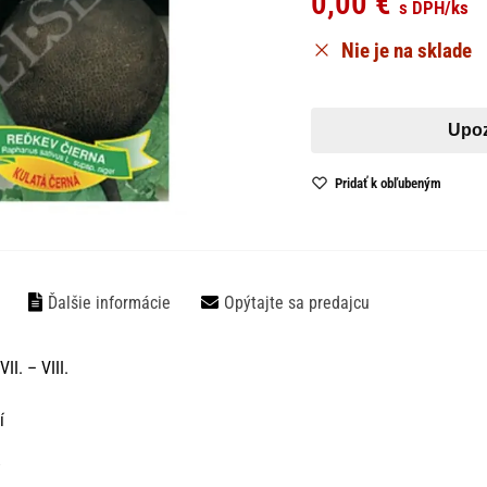
0,00
€
s DPH
/ks
Nie je na sklade
Pridať k obľubeným
Ďalšie informácie
Opýtajte sa predajcu
VII. – VIII.
dní