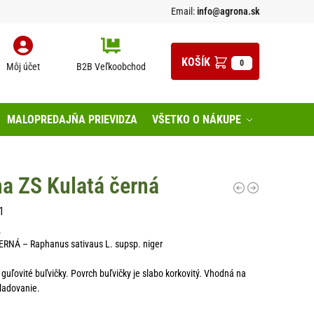
Email:
info@agrona.sk
0
Môj účet
B2B Veľkoobchod
MALOPREDAJŇA PRIEVIDZA
VŠETKO O NÁKUPE
a ZS Kulatá černá
1
n
NÁ – Raphanus sativaus L. supsp. niger
guľovité buľvičky. Povrch buľvičky je slabo korkovitý. Vhodná na
ladovanie.