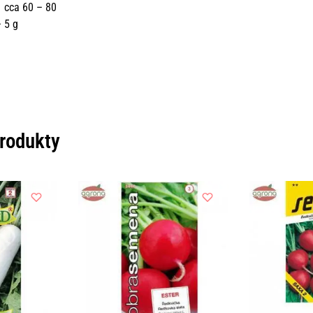
g: cca 60 – 80
 5 g
produkty