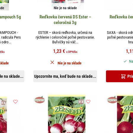
ade
Nie je na sklade
Rampouch 5g
Reďkovka červená DS Ester –
Reďkovka če
celoročná 3g
RAMPOUCH -
ESTER – skorá reďkovka, určená na
SAXA - skorá odr
 radicula Pers
rýchlenie i celoročné poľné pestovanie.
poľné pestovanie
 odro...
Buľvičky sú väč...
hru
1,23
€
1,1
H
/ks
s DPH
/ks
Na
sklade
Nie je na sklade
e na sklade...
Upozornite ma, keď bude na sklade...
Pri