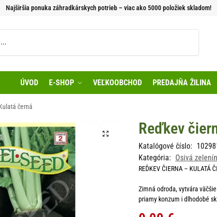
Najširšia ponuka záhradkárskych potrieb – viac ako 5000 položiek skladom!
Vyhľadávanie
ÚVOD
E-SHOP
VEĽKOOBCHOD
PREDAJŇA ŽILINA
Kulatá černá
Reďkev čiern
Katalógové číslo:
10298
Kategória:
Osivá zelení
REĎKEV ČIERNA – KULATÁ ČER
Zimná odroda, vytvára väčšie 
priamy konzum i dlhodobé sk