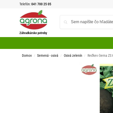
Telefón:
041 700 25 05
Záhradkárske potreby
Domov
Semená - osivá
Osivá zelenín
Reďkev čierna ZS 
/
/
/