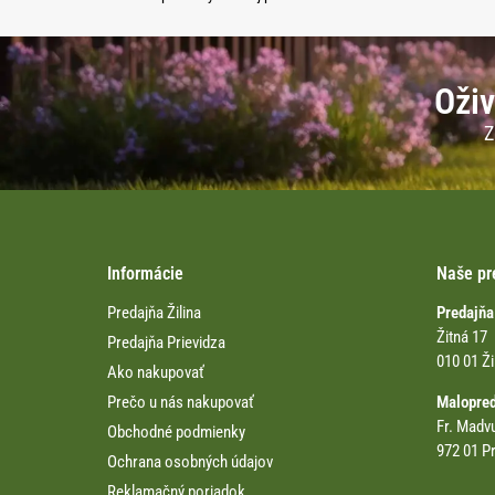
Oživ
Z
Informácie
Naše pr
Predajňa Žilina
Predajňa
Žitná 17
Predajňa Prievidza
010 01 Ži
Ako nakupovať
Prečo u nás nakupovať
Malopre
Fr. Madv
Obchodné podmienky
972 01 Pr
Ochrana osobných údajov
Reklamačný poriadok