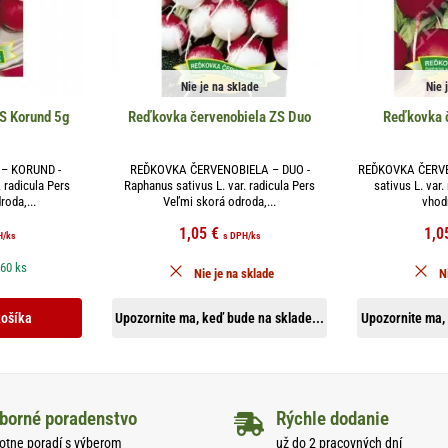
Nie je na sklade
Nie 
S Korund 5g
Reďkovka červenobiela ZS Duo
Reďkovka 
– KORUND -
REĎKOVKA ČERVENOBIELA – DUO -
REĎKOVKA ČERVE
 radicula Pers
Raphanus sativus L. var. radicula Pers
sativus L. var.
roda,...
Veľmi skorá odroda,...
vhodn
1,05
€
1,0
H
/ks
s DPH
/ks
 60 ks
Nie je na sklade
N
košíka
Upozornite ma, keď bude na sklade...
Upozornite ma, 
borné poradenstvo
Rýchle dodanie
otne poradí s výberom
už do 2 pracovných dní