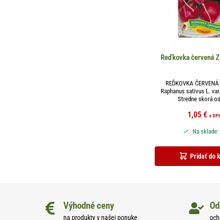
Reďkovka červená Z
REĎKOVKA ČERVENÁ 
Raphanus sativus L. var.
Stredne skorá od
1,05
€
s DP
Na sklade:
Pridať do 
Výhodné ceny
Od
na produkty v našej ponuke
och