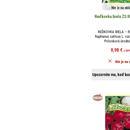
Nie je na skl
Reďkovka biela ZS 
REĎKOVKA BIELA – 
Raphanus sativus L. var.
Poloskorá úrodná
0,98
€
s DP
Nie je na 
Upozornite ma, keď bud