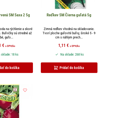
rvená SM Saxa 2 5g
Reďkev SM Čierna guľatá 5g
oda na rýchlenie a skoré
Zimná reďkev vhodná na skladovanie.
. Buľvičky sú stredné až
Tvorí ploche guľovité buľvy, široké 5 - 9
bé, guľo...
cm s náhlym prech...
1
€
1,11
€
s DPH
/ks
s DPH
/ks
 sklade: 18 ks
Na sklade: 268 ks
dať do košíka
Pridať do košíka