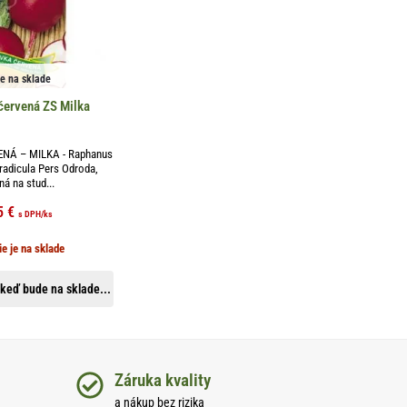
je na sklade
červená ZS Milka
NÁ – MILKA - Raphanus
 radicula Pers Odroda,
á na stud...
5
€
s DPH
/ks
ie je na sklade
keď bude na sklade...
Záruka kvality
a nákup bez rizika