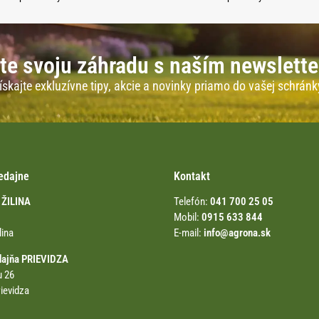
te svoju záhradu s naším newslett
ískajte exkluzívne tipy, akcie a novinky priamo do vašej schránk
edajne
Kontakt
 ŽILINA
Telefón:
041 700 25 05
Mobil:
0915 633 844
lina
E-mail:
info@agrona.sk
dajňa PRIEVIDZA
u 26
ievidza