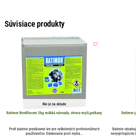
Súvisiace produkty
Nie je na sklade
Ratimor Brodifacum 5kg mäkká návnada, otrava myši,potkany
Ratimor p
Profi balenie predávame len pre vyškolených profesionálnych
Balenie obsahuj
používateľov. Dávkovanie proti myšia...
nevysýchajúcim l