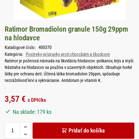
Ratimor Bromadiolon granule 150g 29ppm
na hlodavce
Katalógové číslo:
400370
Kategória:
Postreky-prípravky proti chorobám a škodcom
Ratimor je požerová návnada na likvidáciu hlodavcov -potkanov, krýs a myší.
Nástraha na hlodavcov sa používa v uzavretých objektoch. Obsahuje horké
látky pre ochranu detí. Účinná látka bromadiolon 29ppm, spôsobuje
nezrážnlivosť krvi a vykrvácianie. Antidotum je vitamín K.
.
3,57
€
s DPH
/ks
Na sklade: 179 ks
Pridať do košíka