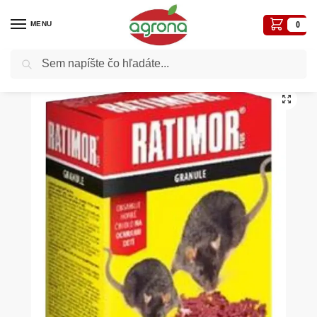
MENU
0
Vyhľadávanie
Domov
Postreky-prípravky proti chorobám a škodcom
Ratimor Bromadiolon granule 150g 29ppm na hlodavce
/
/