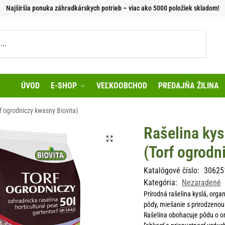
Najširšia ponuka záhradkárskych potrieb – viac ako 5000 položiek skladom!
Vyhľadávanie
ÚVOD
E-SHOP
VEĽKOOBCHOD
PREDAJŇA ŽILINA
f ogrodniczy kwasny Biovita)
Rašelina kys
(Torf ogrodn
Katalógové číslo:
30625
Kategória:
Nezaradené
Prírodná rašelina kyslá, org
pôdy, miešanie s prirodzenou
Rašelina obohacuje pôdu o org