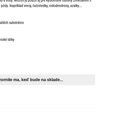
u a vody. Možno ju použiť aj pre kyslomilné rastliny zmiešaním s
el pôdy. Napríklad vresy, čučoriedky, rododendrony, azalky….
alších substrátov
ické látky