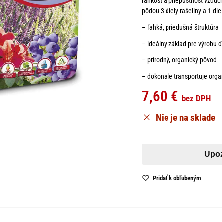
ľahkosť a priepustnosť vzduch
pôdou 3 diely rašeliny a 1 di
– ľahká, priedušná štruktúra
– ideálny základ pre výrobu ď
– prírodný, organický pôvod
– dokonale transportuje organ
7,60
€
bez DPH
Nie je na sklade
Pridať k obľubeným