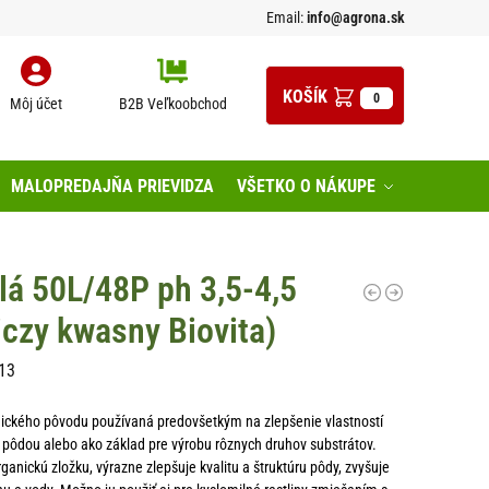
Email:
info@agrona.sk
0
Môj účet
B2B Veľkoobchod
MALOPREDAJŇA PRIEVIDZA
VŠETKO O NÁKUPE
lá 50L/48P ph 3,5-4,5
iczy kwasny Biovita)
13
anického pôvodu používaná predovšetkým na zlepšenie vlastností
 pôdou alebo ako základ pre výrobu rôznych druhov substrátov.
anickú zložku, výrazne zlepšuje kvalitu a štruktúru pôdy, zvyšuje