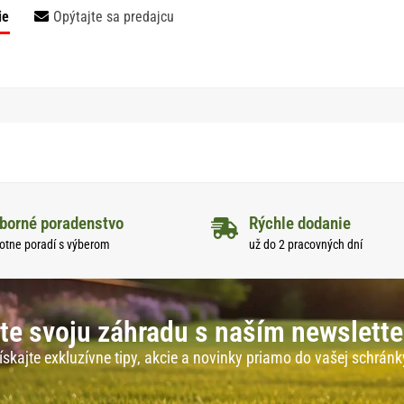
ie
Opýtajte sa predajcu
borné poradenstvo
Rýchle dodanie
otne poradí s výberom
už do 2 pracovných dní
te svoju záhradu s naším newslett
ískajte exkluzívne tipy, akcie a novinky priamo do vašej schránk