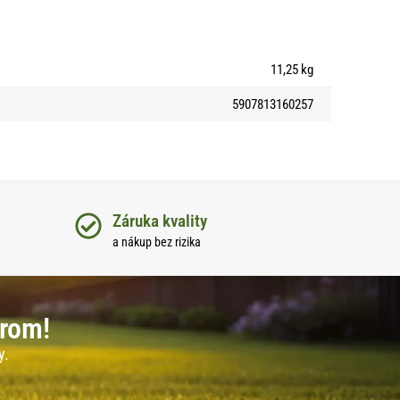
11,25 kg
5907813160257
Záruka kvality
a nákup bez rizika
erom!
y.