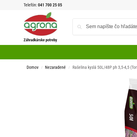
Telefón:
041 700 25 05
Záhradkárske potreby
Domov
Nezaradené
Rašelina kyslá 50L/48P ph 3,5-4,5 (Tor
/
/