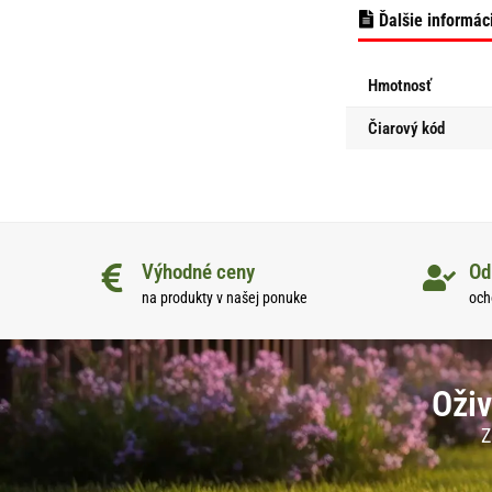
Ďalšie informác
Hmotnosť
Čiarový kód
Výhodné ceny
Od
na produkty v našej ponuke
och
Oživ
Z