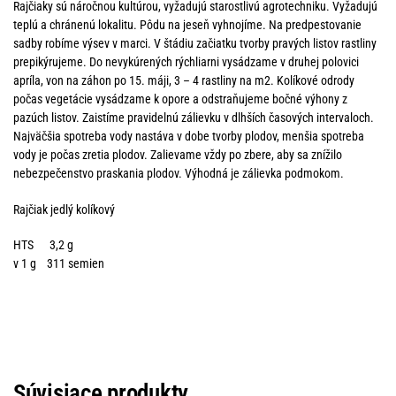
Rajčiaky sú náročnou kultúrou, vyžadujú starostlivú agrotechniku. Vyžadujú
teplú a chránenú lokalitu. Pôdu na jeseň vyhnojíme. Na predpestovanie
sadby robíme výsev v marci. V štádiu začiatku tvorby pravých listov rastliny
prepikýrujeme. Do nevykúrených rýchliarni vysádzame v druhej polovici
apríla, von na záhon po 15. máji, 3 – 4 rastliny na m2. Kolíkové odrody
počas vegetácie vysádzame k opore a odstraňujeme bočné výhony z
pazúch listov. Zaistíme pravidelnú zálievku v dlhších časových intervaloch.
Najväčšia spotreba vody nastáva v dobe tvorby plodov, menšia spotreba
vody je počas zretia plodov. Zalievame vždy po zbere, aby sa znížilo
nebezpečenstvo praskania plodov. Výhodná je zálievka podmokom.
Rajčiak jedlý kolíkový
HTS 3,2 g
v 1 g 311 semien
Súvisiace produkty