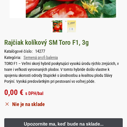
Rajčiak kolíkový SM Toro F1, 3g
Katalógové číslo:
14277
Kategória:
Semená profi balenia
TORO F1 – Veľmi skorý hybrid poskytujúci vysokú úrodu rýchlo zrejúcich, v
tvare i veľkosti vyrovnaných plodov. V tomto hybride došlo vlastne k
spojeniu skorosti odrody Stupické s úrodnosťou a kvalitou plodu Slávy
Porýní. Vyniká predovšetkým pri pestovaní vo voľnej pôde.
0,00
€
s DPH
/bal
Nie je na sklade