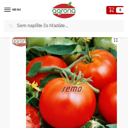
MENU
0
Vyhľadávanie
Domov
Semená profi balenia
Rajčiak kolíkový SM Toro F1, 3g
/
/