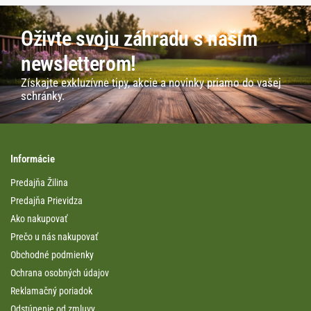
Oživte svoju záhradu s naším
newsletterom!
Získajte exkluzívne tipy, akcie a novinky priamo do vašej
schránky.
Informácie
Predajňa Žilina
Predajňa Prievidza
Ako nakupovať
Prečo u nás nakupovať
Obchodné podmienky
Ochrana osobných údajov
Reklamačný poriadok
Odstúpenie od zmluvy