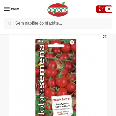
MENU
0
Vyhľadávanie
Domov
Semená - osivá
Rajčiak kolíkový DS Cherry Baby F1 čerešňový červený 10s.
/
/