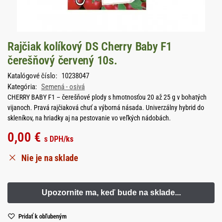
Rajčiak kolíkový DS Cherry Baby F1
čerešňový červený 10s.
Katalógové číslo:
10238047
Kategória:
Semená - osivá
CHERRY BABY F1 – čerešňové plody s hmotnosťou 20 až 25 g v bohatých
vijanoch. Pravá rajčiaková chuť a výborná násada. Univerzálny hybrid do
skleníkov, na hriadky aj na pestovanie vo veľkých nádobách.
0,00
€
s DPH
/ks
Nie je na sklade
Pridať k obľubeným