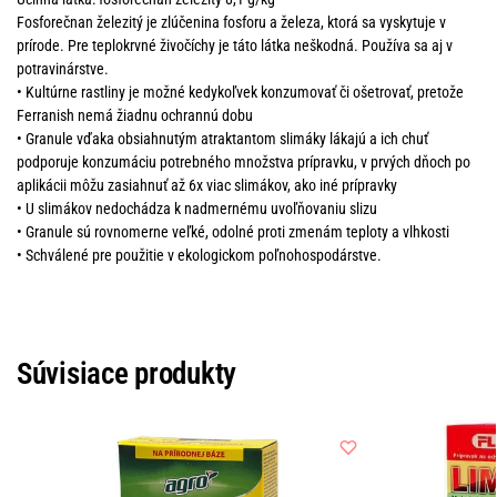
Fosforečnan železitý je zlúčenina fosforu a železa, ktorá sa vyskytuje v
prírode. Pre teplokrvné živočíchy je táto látka neškodná. Používa sa aj v
potravinárstve.
• Kultúrne rastliny je možné kedykoľvek konzumovať či ošetrovať, pretože
Ferranish nemá žiadnu ochrannú dobu
• Granule vďaka obsiahnutým atraktantom slimáky lákajú a ich chuť
podporuje konzumáciu potrebného množstva prípravku, v prvých dňoch po
aplikácii môžu zasiahnuť až 6x viac slimákov, ako iné prípravky
• U slimákov nedochádza k nadmernému uvoľňovaniu slizu
• Granule sú rovnomerne veľké, odolné proti zmenám teploty a vlhkosti
• Schválené pre použitie v ekologickom poľnohospodárstve.
Súvisiace produkty