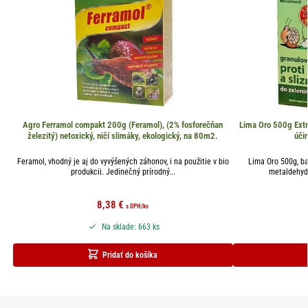
Agro Ferramol compakt 200g (Feramol), (2% fosforečňan
Lima Oro 500g Extr
železitý) netoxický, ničí slimáky, ekologický, na 80m2.
úči
Feramol, vhodný je aj do vyvýšených záhonov, i na použitie v bio
Lima Oro 500g, ba
produkcii. Jedinečný prírodný...
metaldehyd 
8,38
€
s DPH
/ks
Na sklade: 663 ks
Pridať do košíka