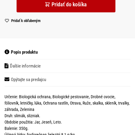
Pridať do košíka
Pridať k obľubeným
Popis produktu
Ďalšie informácie
Opýtajte sa predajcu
Určenie: Biologická ochrana, Biologické pestovanie, Drobné ovocie,
fóliovník, letničky, lúka, Ochrana rastlín, Otrava, Ruže, skalka, skleník, trvalky,
záhrada, Zelenina
Druh: slimák, slizniak.
Obdobie použitia: Jar, Jeseň, Leto.
Balenie: 350g.
Účinná látka: fosforečnan železitý 8,1 g/kg