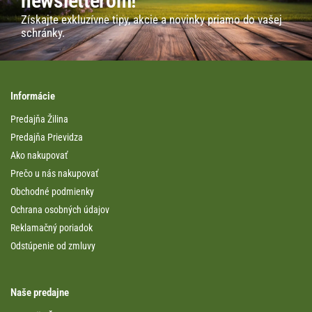
newsletterom!
Získajte exkluzívne tipy, akcie a novinky priamo do vašej
schránky.
Informácie
Predajňa Žilina
Predajňa Prievidza
Ako nakupovať
Prečo u nás nakupovať
Obchodné podmienky
Ochrana osobných údajov
Reklamačný poriadok
Odstúpenie od zmluvy
Naše predajne