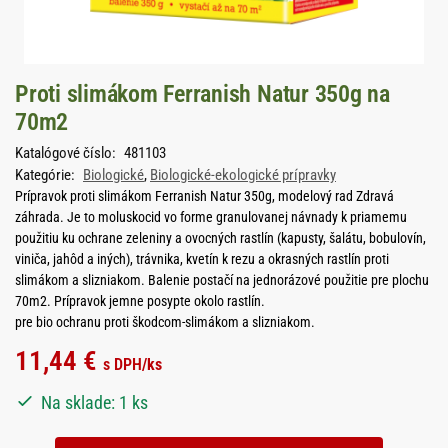
Proti slimákom Ferranish Natur 350g na
70m2
Katalógové číslo:
481103
Kategórie:
Biologické
,
Biologické-ekologické prípravky
Prípravok proti slimákom Ferranish Natur 350g, modelový rad Zdravá
záhrada. Je to moluskocid vo forme granulovanej návnady k priamemu
použitiu ku ochrane zeleniny a ovocných rastlín (kapusty, šalátu, bobulovín,
viniča, jahôd a iných), trávnika, kvetín k rezu a okrasných rastlín proti
slimákom a slizniakom. Balenie postačí na jednorázové použitie pre plochu
70m2. Prípravok jemne posypte okolo rastlín.
pre bio ochranu proti škodcom-slimákom a slizniakom.
11,44
€
s DPH
/ks
Na sklade: 1 ks