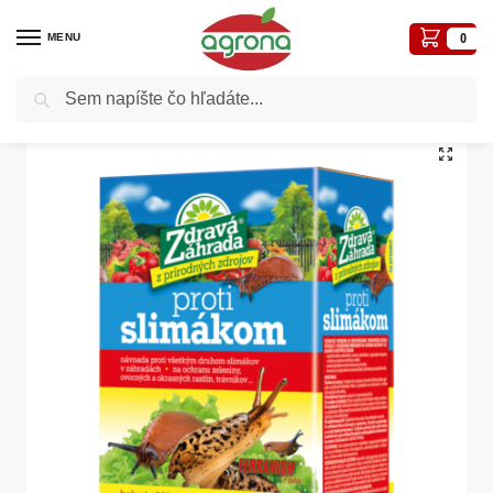
MENU
0
Vyhľadávanie
Domov
Postreky-prípravky proti chorobám a škodcom
Biologické
Proti slimákom Ferranish Natur 350g na 70m2
/
/
/