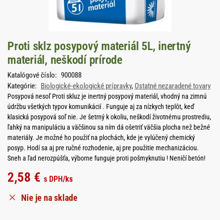
Proti sklz posypový materiál 5L, inertný
materiál, neškodí prírode
Katalógové číslo:
900088
Kategórie:
Biologické-ekologické prípravky
,
Ostatné nezaradené tovary
Posypová nesoľ Proti skluz je inertný posypový materiál, vhodný na zimnú
údržbu všetkých typov komunikácií . Funguje aj za nízkych teplôt, keď
klasická posypová soľ nie. Je šetrný k okoliu, neškodí životnému prostrediu,
ľahký na manipuláciu a väčšinou sa ním dá ošetriť väčšia plocha než bežné
materiály. Je možné ho použiť na plochách, kde je vylúčený chemický
posyp. Hodí sa aj pre ručné rozhodenie, aj pre použitie mechanizáciou.
Sneh a ľad nerozpúšťa, výborne funguje proti pošmyknutiu ! Neničí betón!
2,58
€
s DPH
/ks
Nie je na sklade