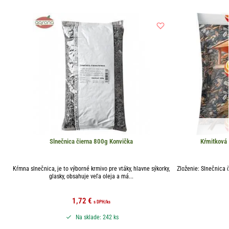
Slnečnica čierna 800g Konvička
Kŕmitková 
Kŕmna slnečnica, je to výborné krmivo pre vtáky, hlavne sýkorky,
Zloženie: Slnečnica č
glasky, obsahuje veľa oleja a má...
1,72
€
s DPH
/ks
Na sklade: 242 ks