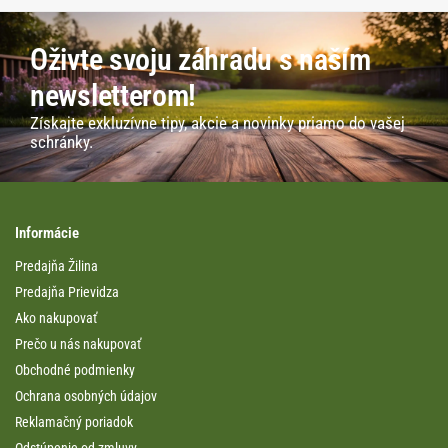
Oživte svoju záhradu s naším
newsletterom!
Získajte exkluzívne tipy, akcie a novinky priamo do vašej
schránky.
Informácie
Predajňa Žilina
Predajňa Prievidza
Ako nakupovať
Prečo u nás nakupovať
Obchodné podmienky
Ochrana osobných údajov
Reklamačný poriadok