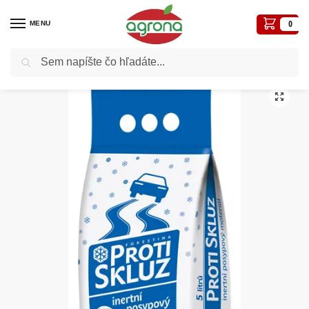
MENU
0
Vyhľadávanie
Domov
Ostatné nezaradené tovary
Proti sklz posypový materiál 5L, inertný materiál, neškodí prírode
/
/