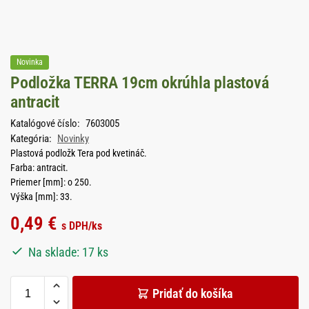
Novinka
Podložka TERRA 19cm okrúhla plastová
antracit
Katalógové číslo:
7603005
Kategória:
Novinky
Plastová podložk Tera pod kvetináč.
Farba: antracit.
Priemer [mm]: o 250.
Výška [mm]: 33.
0,49
€
s DPH
/ks
Na sklade: 17 ks
Pridať do košíka