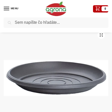
MENU
0
Vyhľadávanie
Domov
Novinky
Podložka TERRA 19cm okrúhla plastová antracit
/
/