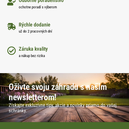
Odborné poradenstvo
ochotne poradí s výberom
Rýchle dodanie
už do 2 pracovných dní
Záruka kvality
a nákup bez rizika
Oživte svoju záhradu s naším
newsletterom!
Získajte exkluzívne tipy, akcie a novinky priamo do vašej
schránky.