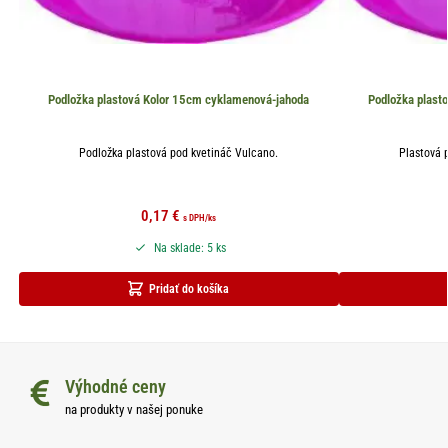
Podložka plastová Kolor 15cm cyklamenová-jahoda
Podložka plast
Podložka plastová pod kvetináč Vulcano.
Plastová 
0,17
€
s DPH
/ks
Na sklade: 5 ks
Pridať do košíka
Výhodné ceny
na produkty v našej ponuke