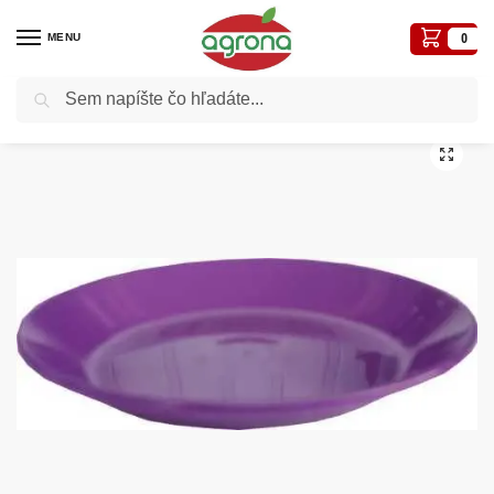
MENU
0
Vyhľadávanie
Domov
Kvetináče, plôtiky, sadbovače, vázy, truhlíky...
Plastové
Podložka plastová Kolor 19cm fialová
/
/
/