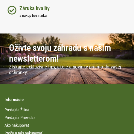
Záruka kvality
a nákup bez rizika
Oživte svoju záhradu s naším
newsletterom!
Získajte exkluzívne tipy, akcie a novinky priamo do vašej
schránky.
Informácie
Predajňa Žilina
Predajňa Prievidza
Ako nakupovať
Prečo u nás nakupovať